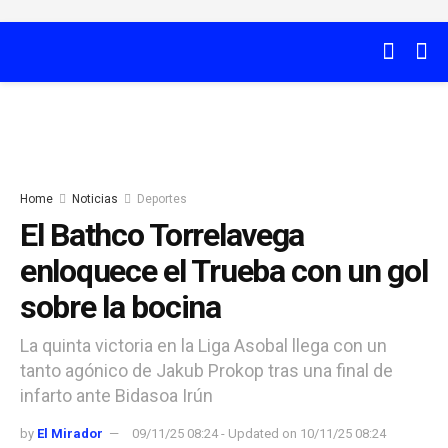
Home
Noticias
Deportes
El Bathco Torrelavega
enloquece el Trueba con un gol
sobre la bocina
La quinta victoria en la Liga Asobal llega con un
tanto agónico de Jakub Prokop tras una final de
infarto ante Bidasoa Irún
by
El Mirador
09/11/25 08:24 - Updated on 10/11/25 08:24