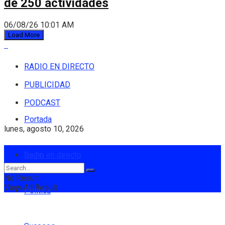
de 250 actividades
06/08/26 10:01 AM
Load More
RADIO EN DIRECTO
PUBLICIDAD
PODCAST
Portada
lunes, agosto 10, 2026
Login
Radio en directo
No Result
View All Result
Política