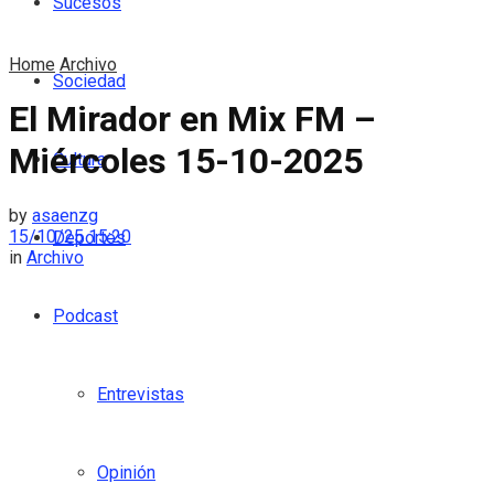
Sucesos
Home
Archivo
Sociedad
El Mirador en Mix FM –
Miércoles 15-10-2025
Cultura
by
asaenzg
15/10/25 15:20
Deportes
in
Archivo
Podcast
Entrevistas
Opinión