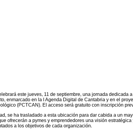
ará este jueves, 11 de septiembre, una jornada dedicada a la in
nto, enmarcado en la I Agenda Digital de Cantabria y en el proy
cnológico (PCTCAN). El acceso será gratuito con inscripción prev
dad, se ha trasladado a esta ubicación para dar cabida a un ma
que ofrecerán a pymes y emprendedores una visión estratégica y 
tados a los objetivos de cada organización.