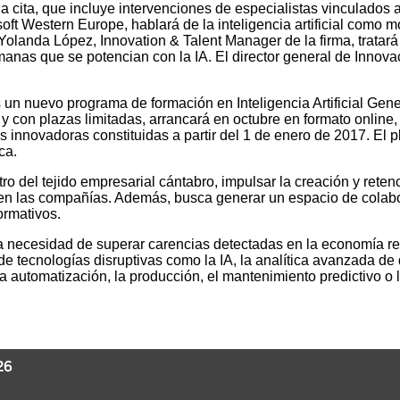
 la cita, que incluye intervenciones de especialistas vinculados
ft Western Europe, hablará de la inteligencia artificial como 
olanda López, Innovation & Talent Manager de la firma, tratará l
manas que se potencian con la IA. El director general de Innova
uevo programa de formación en Inteligencia Artificial Generat
 y con plazas limitadas, arrancará en octubre en formato online
 innovadoras constituidas a partir del 1 de enero de 2017. El p
ca.
ro del tejido empresarial cántabro, impulsar la creación y reten
al en las compañías. Además, busca generar un espacio de colab
ormativos.
la necesidad de superar carencias detectadas en la economía reg
de tecnologías disruptivas como la IA, la analítica avanzada d
 automatización, la producción, el mantenimiento predictivo o l