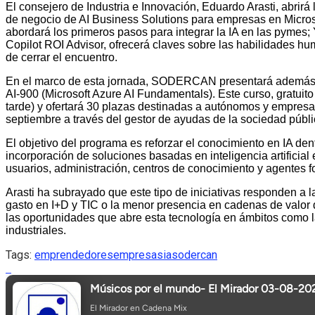
El consejero de Industria e Innovación, Eduardo Arasti, abrirá
de negocio de AI Business Solutions para empresas en Microso
abordará los primeros pasos para integrar la IA en las pymes; Y
Copilot ROI Advisor, ofrecerá claves sobre las habilidades hu
de cerrar el encuentro.
En el marco de esta jornada, SODERCAN presentará además un n
AI-900 (Microsoft Azure AI Fundamentals). Este curso, gratuito
tarde) y ofertará 30 plazas destinadas a autónomos y empresas
septiembre a través del gestor de ayudas de la sociedad públi
El objetivo del programa es reforzar el conocimiento en IA dent
incorporación de soluciones basadas en inteligencia artifici
usuarios, administración, centros de conocimiento y agentes f
Arasti ha subrayado que este tipo de iniciativas responden a 
gasto en I+D y TIC o la menor presencia en cadenas de valor 
las oportunidades que abre esta tecnología en ámbitos como la
industriales.
Tags:
emprendedores
empresas
ia
sodercan