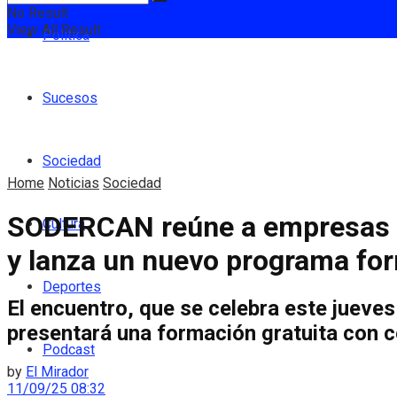
No Result
View All Result
Política
Sucesos
Sociedad
Home
Noticias
Sociedad
SODERCAN reúne a empresas y 
Cultura
y lanza un nuevo programa fo
Deportes
El encuentro, que se celebra este jueves
presentará una formación gratuita con ce
Podcast
by
El Mirador
11/09/25 08:32