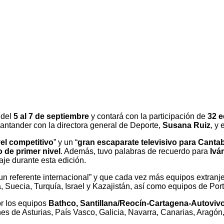
 del
5 al 7 de septiembre
y contará con la participación de
32 
Santander con la directora general de Deporte,
Susana Ruiz
, y
vel competitivo
” y un “
gran escaparate televisivo para Cantab
 de primer nivel
. Además, tuvo palabras de recuerdo para
Ivá
aje durante esta edición.
 referente internacional” y que cada vez más equipos extranjer
a, Suecia, Turquía, Israel y Kazajistán, así como equipos de P
or los equipos
Bathco, Santillana/Reocín-Cartagena-Autovivo
es de Asturias, País Vasco, Galicia, Navarra, Canarias, Aragó