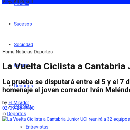
View All Result
Política
Sucesos
Sociedad
Home
Noticias
Deportes
La Vuelta Ciclista a Cantabria
Cultura
La prueba se disputará entre el 5 y el 7
Deportes
homenaje al joven corredor Iván Melénd
by
El Mirador
Podcast
02/09/25 17:00
in
Deportes
Entrevistas