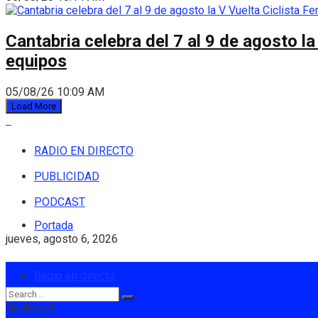
Cantabria celebra del 7 al 9 de agosto la
equipos
05/08/26 10:09 AM
Load More
RADIO EN DIRECTO
PUBLICIDAD
PODCAST
Portada
jueves, agosto 6, 2026
Login
Radio en directo
No Result