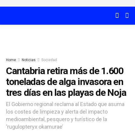
Home
Noticias
Sociedad
Cantabria retira más de 1.600
toneladas de alga invasora en
tres días en las playas de Noja
El Gobierno regional reclama al Estado que asuma
los costes de limpieza y alerta del impacto
medioambiental, pesquero y turístico de la
‘rugulopteryx okamurae’