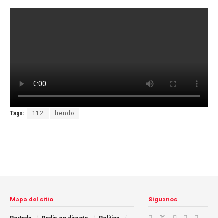
Tags:
112
liendo
Mapa del sitio
Síguenos
Portada
Radio en directo
Política