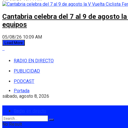
Cantabria celebra del 7 al 9 de agosto la
equipos
05/08/26 10:09 AM
Load More
RADIO EN DIRECTO
PUBLICIDAD
PODCAST
Portada
sábado, agosto 8, 2026
Login
Radio en directo
No Result