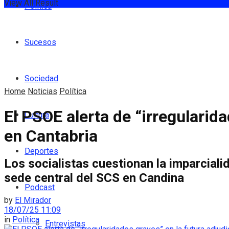
View All Result
Política
Sucesos
Sociedad
Home
Noticias
Política
El PSOE alerta de “irregularida
Cultura
en Cantabria
Deportes
Los socialistas cuestionan la imparciali
sede central del SCS en Candina
Podcast
by
El Mirador
18/07/25 11:09
in
Política
Entrevistas