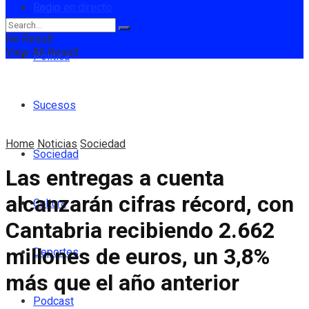
Login
Radio en directo
No Result
View All Result
Política
Sucesos
Home
Noticias
Sociedad
Sociedad
Las entregas a cuenta
alcanzarán cifras récord, con
Cultura
Cantabria recibiendo 2.662
millones de euros, un 3,8%
Deportes
más que el año anterior
Podcast