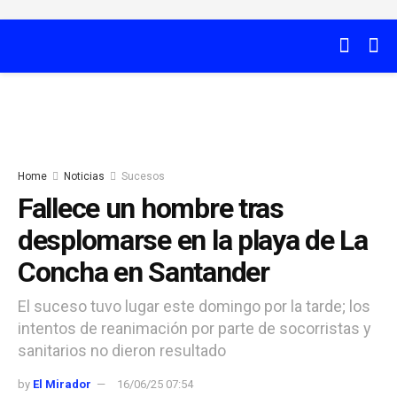
Home
Noticias
Sucesos
Fallece un hombre tras
desplomarse en la playa de La
Concha en Santander
El suceso tuvo lugar este domingo por la tarde; los
intentos de reanimación por parte de socorristas y
sanitarios no dieron resultado
by
El Mirador
16/06/25 07:54