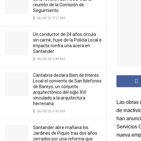
reunión de la Comisión de
Seguimiento
06/08/26 9:51 AM
Un conductor de 24 años circula
sin carné, huye de la Policía Local e
impacta contra una acera en
Santander
06/08/26 9:48 AM
Cantabria declara Bien de Interés
Local el convento de San Ildefonso
de Bareyo, un conjunto
arquitectónico del siglo XVI
vinculado a la arquitectura
Las obras 
herreriana
de inactiv
06/08/26 9:46 AM
han anunci
Servicios G
Santander abre mañana los
Jardines de Piquío tras dos años
nueva empr
cerrados por una reforma que