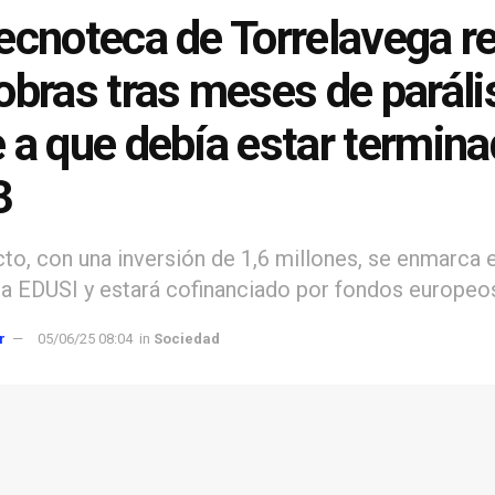
ecnoteca de Torrelavega re
obras tras meses de paráli
 a que debía estar termina
3
cto, con una inversión de 1,6 millones, se enmarca e
ia EDUSI y estará cofinanciado por fondos europeo
r
05/06/25 08:04
in
Sociedad