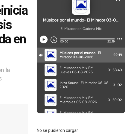
inicia
sis
da en
n la
s
No se pudieron cargar