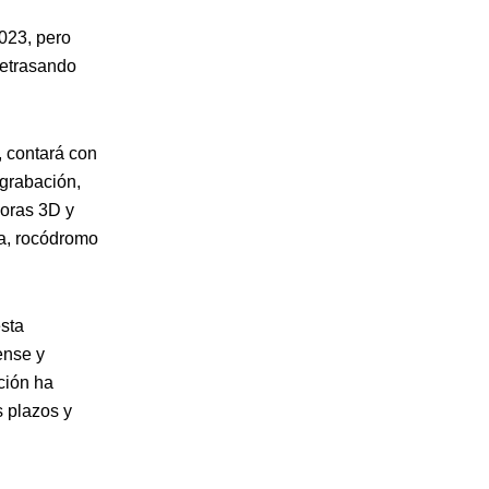
2023, pero
retrasando
, contará con
 grabación,
soras 3D y
ta, rocódromo
sta
ense y
ción ha
s plazos y