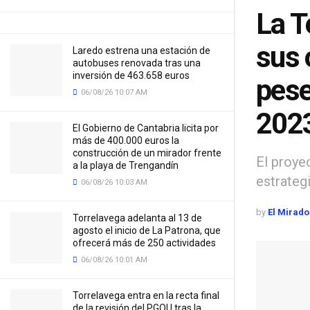
La T
sus 
Laredo estrena una estación de
autobuses renovada tras una
inversión de 463.658 euros
pese
06/08/26 10:07 AM
202
El Gobierno de Cantabria licita por
más de 400.000 euros la
construcción de un mirador frente
El proye
a la playa de Trengandín
estrateg
06/08/26 10:03 AM
by
El Mirado
Torrelavega adelanta al 13 de
agosto el inicio de La Patrona, que
ofrecerá más de 250 actividades
06/08/26 10:01 AM
Torrelavega entra en la recta final
de la revisión del PGOU tras la