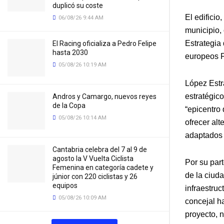
duplicó su coste
El edificio
06/08/26 9:44 AM
municipio, 
Estrategia
El Racing oficializa a Pedro Felipe
hasta 2030
europeos
05/08/26 10:19 AM
López Estr
estratégic
Andros y Camargo, nuevos reyes
de la Copa
“epicentro 
05/08/26 10:14 AM
ofrecer alt
adaptados 
Cantabria celebra del 7 al 9 de
agosto la V Vuelta Ciclista
Por su par
Femenina en categoría cadete y
de la ciud
júnior con 220 ciclistas y 26
equipos
infraestruc
05/08/26 10:09 AM
concejal h
proyecto, n