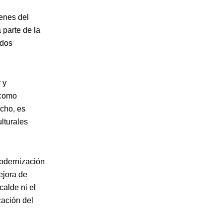
venes del
 parte de la
ndos
 y
 como
icho, es
lturales
modernización
ejora de
calde ni el
zación del