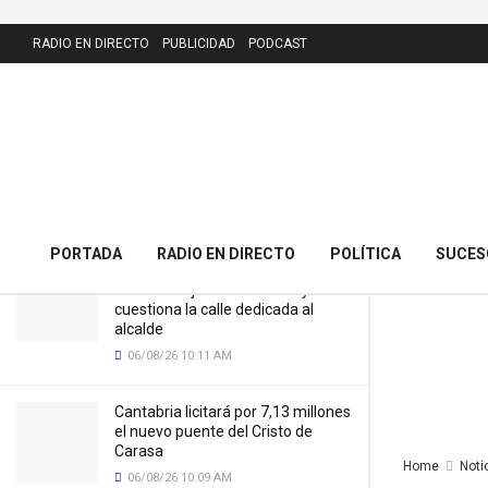
LATEST
RADIO EN DIRECTO
PUBLICIDAD
PODCAST
La Tecnoteca de Torrelavega reinicia
sus obras tras meses de parálisis
pese a que debía estar terminada en
2023
05/06/25 8:04 AM
PORTADA
RADIO EN DIRECTO
POLÍTICA
SUCES
El PRC presenta 43 alegaciones al
nuevo callejero de Meruelo y
cuestiona la calle dedicada al
alcalde
06/08/26 10:11 AM
Cantabria licitará por 7,13 millones
el nuevo puente del Cristo de
Carasa
Home
Noti
06/08/26 10:09 AM