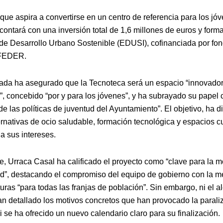
, que aspira a convertirse en un centro de referencia para los jó
contará con una inversión total de 1,6 millones de euros y forma
 de Desarrollo Urbano Sostenible (EDUSI), cofinanciada por fo
 FEDER.
ada ha asegurado que la Tecnoteca será un espacio “innovador
o”, concebido “por y para los jóvenes”, y ha subrayado su papel
de las políticas de juventud del Ayuntamiento”. El objetivo, ha d
ernativas de ocio saludable, formación tecnológica y espacios cu
a sus intereses.
te, Urraca Casal ha calificado el proyecto como “clave para la 
ad”, destacando el compromiso del equipo de gobierno con la m
turas “para todas las franjas de población”. Sin embargo, ni el al
an detallado los motivos concretos que han provocado la parali
i se ha ofrecido un nuevo calendario claro para su finalización.