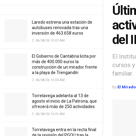
Últi
acti
Laredo estrena una estación de
autobuses renovada tras una
inversión de 463.658 euros
del 
06/08/26 10:07 AM
El Insti
El Gobierno de Cantabria licita por
más de 400.000 euros la
cursos y
construcción de un mirador frente
familiar.
a la playa de Trengandín
06/08/26 10:03 AM
by
El Mirado
Torrelavega adelanta al 13 de
agosto el inicio de La Patrona, que
ofrecerá más de 250 actividades
06/08/26 10:01 AM
Torrelavega entra en la recta final
de la revisión del PGOU tras la