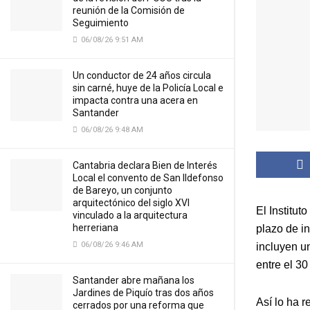
reunión de la Comisión de
Seguimiento
06/08/26 9:51 AM
Un conductor de 24 años circula
sin carné, huye de la Policía Local e
impacta contra una acera en
Santander
06/08/26 9:48 AM
Cantabria declara Bien de Interés
Local el convento de San Ildefonso
de Bareyo, un conjunto
arquitectónico del siglo XVI
El Institut
vinculado a la arquitectura
herreriana
plazo de in
06/08/26 9:46 AM
incluyen u
entre el 30
Santander abre mañana los
Jardines de Piquío tras dos años
Así lo ha 
cerrados por una reforma que