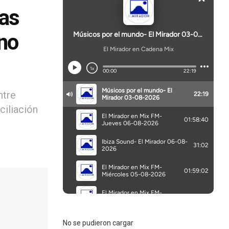
las
ano
ntre
ciliación
No se pudieron cargar