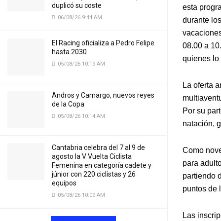
duplicó su coste
esta progr
06/08/26 9:44 AM
durante los
vacaciones 
El Racing oficializa a Pedro Felipe
08.00 a 10
hasta 2030
quienes lo
05/08/26 10:19 AM
La oferta 
Andros y Camargo, nuevos reyes
multiavent
de la Copa
Por su par
05/08/26 10:14 AM
natación, g
Cantabria celebra del 7 al 9 de
Como noved
agosto la V Vuelta Ciclista
para adult
Femenina en categoría cadete y
júnior con 220 ciclistas y 26
partiendo 
equipos
puntos de 
05/08/26 10:09 AM
Las inscri