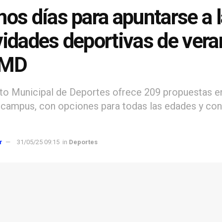
mos días para apuntarse a 
vidades deportivas de ver
IMD
tuto Municipal de Deportes ofrece 209 propuestas e
 campus, con opciones para todas las edades y con
r
31/05/25 09:15
in
Deportes