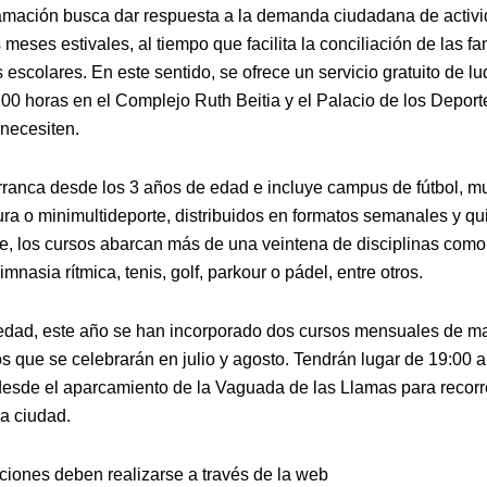
amación busca dar respuesta a la demanda ciudadana de activid
 meses estivales, al tiempo que facilita la conciliación de las fa
escolares. En este sentido, se ofrece un servicio gratuito de l
.00 horas en el Complejo Ruth Beitia y el Palacio de los Deport
 necesiten.
arranca desde los 3 años de edad e incluye campus de fútbol, mu
ura o minimultideporte, distribuidos en formatos semanales y qu
te, los cursos abarcan más de una veintena de disciplinas como 
imnasia rítmica, tenis, golf, parkour o pádel, entre otros.
ad, este año se han incorporado dos cursos mensuales de ma
os que se celebrarán en julio y agosto. Tendrán lugar de 19:00 a
desde el aparcamiento de la Vaguada de las Llamas para recorre
la ciudad.
pciones deben realizarse a través de la web