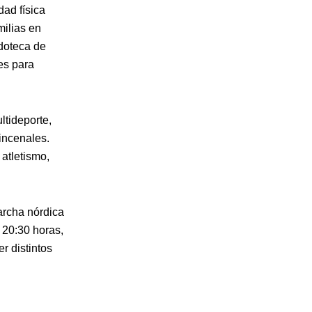
ad física
milias en
udoteca de
es para
ltideporte,
incenales.
atletismo,
rcha nórdica
 20:30 horas,
r distintos