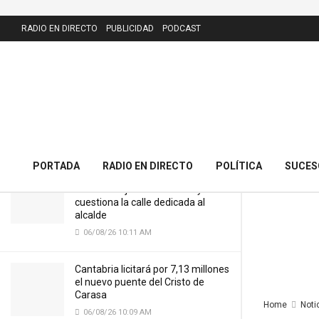
LATEST
RADIO EN DIRECTO
PUBLICIDAD
PODCAST
Últimos días para apuntarse a las
actividades deportivas de verano del
IMD
31/05/25 9:15 AM
PORTADA
RADIO EN DIRECTO
POLÍTICA
SUCES
El PRC presenta 43 alegaciones al
nuevo callejero de Meruelo y
cuestiona la calle dedicada al
alcalde
06/08/26 10:11 AM
Cantabria licitará por 7,13 millones
el nuevo puente del Cristo de
Carasa
Home
Noti
06/08/26 10:09 AM