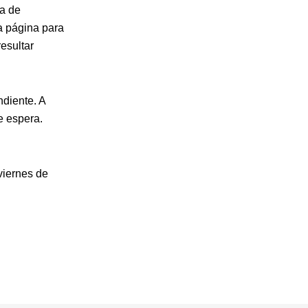
ta de
a página para
esultar
ndiente. A
de espera.
viernes de