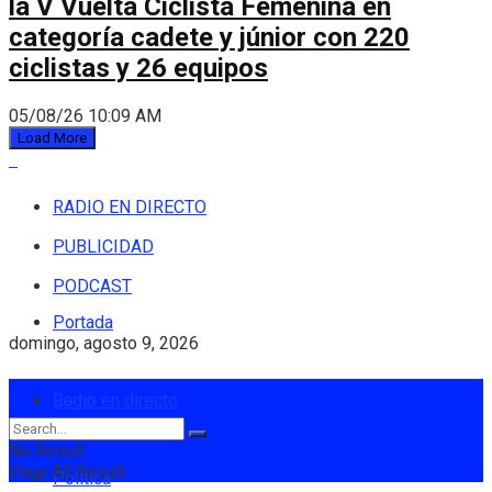
la V Vuelta Ciclista Femenina en
categoría cadete y júnior con 220
ciclistas y 26 equipos
05/08/26 10:09 AM
Load More
RADIO EN DIRECTO
PUBLICIDAD
PODCAST
Portada
domingo, agosto 9, 2026
Login
Radio en directo
No Result
View All Result
Política