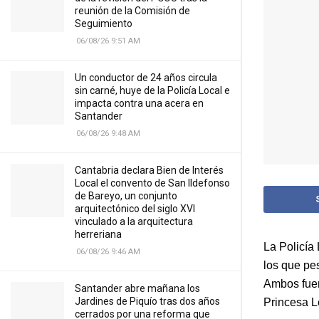
reunión de la Comisión de
Seguimiento
06/08/26 9:51 AM
Un conductor de 24 años circula
sin carné, huye de la Policía Local e
impacta contra una acera en
Santander
06/08/26 9:48 AM
Cantabria declara Bien de Interés
Local el convento de San Ildefonso
de Bareyo, un conjunto
arquitectónico del siglo XVI
vinculado a la arquitectura
herreriana
La Policía
06/08/26 9:46 AM
los que pe
Ambos fuer
Santander abre mañana los
Jardines de Piquío tras dos años
Princesa L
cerrados por una reforma que