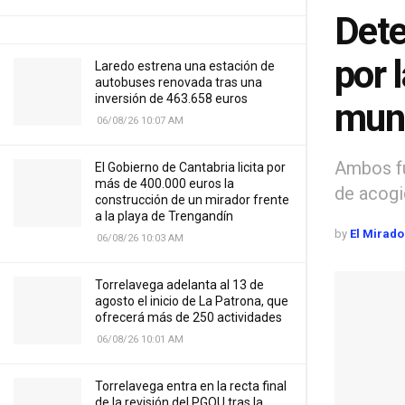
Dete
por l
Laredo estrena una estación de
autobuses renovada tras una
inversión de 463.658 euros
muni
06/08/26 10:07 AM
Ambos fu
El Gobierno de Cantabria licita por
más de 400.000 euros la
de acogi
construcción de un mirador frente
a la playa de Trengandín
by
El Mirado
06/08/26 10:03 AM
Torrelavega adelanta al 13 de
agosto el inicio de La Patrona, que
ofrecerá más de 250 actividades
06/08/26 10:01 AM
Torrelavega entra en la recta final
de la revisión del PGOU tras la