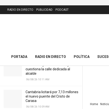
LATEST
RADIO EN DIRECTO
PUBLICIDAD
PODCAST
Detenidos dos hombres reclamados
por la justicia al acudir al albergue
municipal de Santander
22/05/25 8:59 AM
PORTADA
RADIO EN DIRECTO
POLÍTICA
SUCES
El PRC presenta 43 alegaciones al
nuevo callejero de Meruelo y
cuestiona la calle dedicada al
alcalde
06/08/26 10:11 AM
Cantabria licitará por 7,13 millones
el nuevo puente del Cristo de
Carasa
Home
Notici
06/08/26 10:09 AM