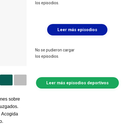
los episodios.
Leer más episodios
No se pudieron cargar
los episodios.
Leer más episodios deportivos
ones sobre
juzgados.
e Acogida
o.