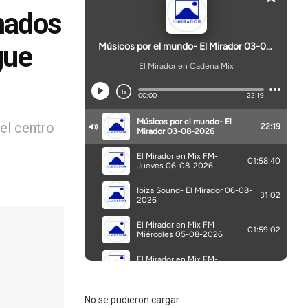
mados
gue
el centro
No se pudieron cargar