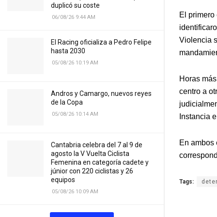
duplicó su coste
El primero 
06/08/26 9:44 AM
identifica
Violencia 
El Racing oficializa a Pedro Felipe
hasta 2030
mandamient
05/08/26 10:19 AM
Horas más t
centro a o
Andros y Camargo, nuevos reyes
de la Copa
judicialme
05/08/26 10:14 AM
Instancia e
En ambos c
Cantabria celebra del 7 al 9 de
agosto la V Vuelta Ciclista
correspondi
Femenina en categoría cadete y
júnior con 220 ciclistas y 26
equipos
Tags:
dete
05/08/26 10:09 AM