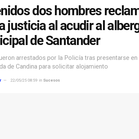
nidos dos hombres recla
a justicia al acudir al alber
cipal de Santander
eron arrestados por la Policía tras presentarse en 
da de Candina para solicitar alojamiento
r
22/05/25 08:59
in
Sucesos