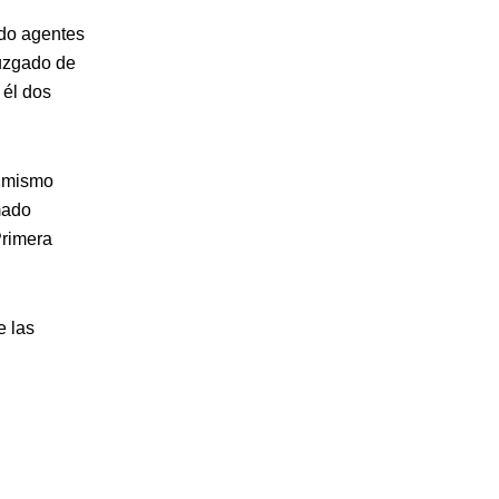
ndo agentes
Juzgado de
 él dos
l mismo
mado
Primera
e las