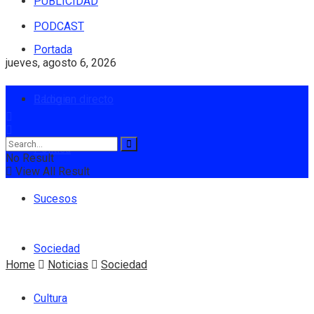
PUBLICIDAD
PODCAST
Portada
jueves, agosto 6, 2026
Radio en directo
Login
Política
No Result
View All Result
Sucesos
Sociedad
Home
Noticias
Sociedad
Cultura