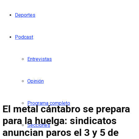
Deportes
Podcast
Entrevistas
Opinión
Programa completo
El metal cántabro se prepara
para la huelga: sindicatos
Secciones
anuncian paros el 3 y 5 de