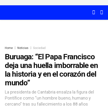
Home
Noticias
Sociedad
Buruaga: “El Papa Francisco
deja una huella imborrable en
la historia y en el corazón del
mundo”
La presidenta de Cantabria ensalza la figura del
Pontífice como “un hombre bueno, humano y
cercano” tras su fallecimiento a los 88 años