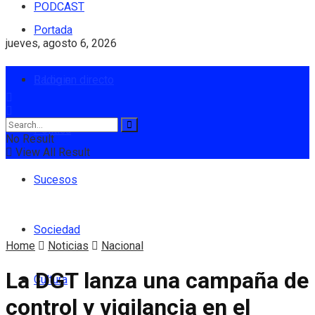
PODCAST
Portada
jueves, agosto 6, 2026
Radio en directo
Login
Política
No Result
View All Result
Sucesos
Sociedad
Home
Noticias
Nacional
La DGT lanza una campaña de
Cultura
control y vigilancia en el