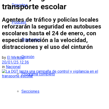
transporte escolar
Deportes
Agentes de tráfico y policías locales
Podcast
reforzarán la seguridad en autobuses
escolares hasta el 24 de enero, con
especial atención a la velocidad,
Entrevistas
distracciones y el uso del cinturón
Opinión
by
El Mirador
20/01/25 12:36
in
Nacional
Programa completo
Secciones