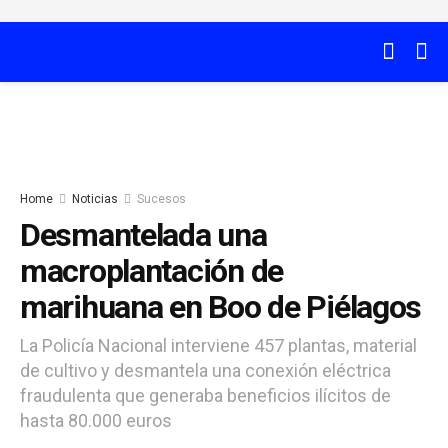
Home
Noticias
Sucesos
Desmantelada una
macroplantación de
marihuana en Boo de Piélagos
La Policía Nacional interviene 457 plantas, material
de cultivo y desmantela una conexión eléctrica
fraudulenta que generaba beneficios ilícitos de
hasta 80.000 euros