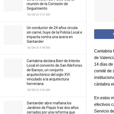
reunión de la Comisión de
Seguimiento
06/08/26 9:51 AM
Un conductor de 24 años circula
sin carné, huye de la Policía Local e
impacta contra una acera en
Santander
06/08/26 9:48 AM
Cantabria 
de Valenci
Cantabria declara Bien de Interés
14 días de
Local el convento de San Ildefonso
de Bareyo, un conjunto
comité de 
arquitectónico del siglo XVI
institucion
vinculado a la arquitectura
herreriana
cántabra e
06/08/26 9:46 AM
En estos m
Santander abre mañana los
efectivos 
Jardines de Piquío tras dos años
Servicio d
cerrados por una reforma que