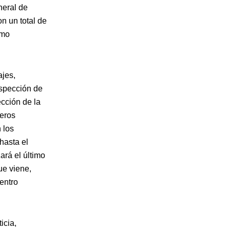
neral de
n un total de
omo
ajes,
nspección de
ección de la
eros
 los
hasta el
ará el último
ue viene,
entro
icia,