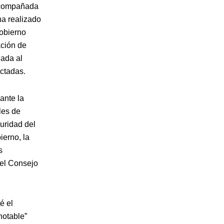
 acompañada
a realizado
Gobierno
ación de
nada al
ectadas.
ante la
les de
uridad del
ierno, la
s
del Consejo
é el
notable”