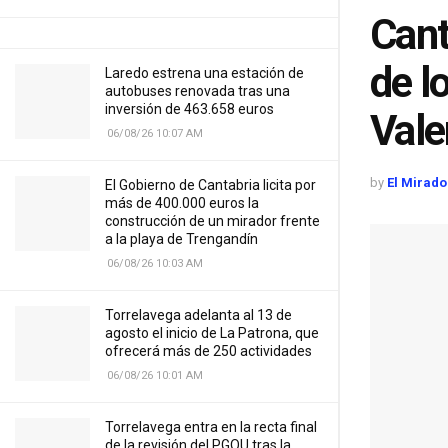
Cant
de l
Laredo estrena una estación de
autobuses renovada tras una
inversión de 463.658 euros
Vale
06/08/26 10:07 AM
by
El Mirado
El Gobierno de Cantabria licita por
más de 400.000 euros la
construcción de un mirador frente
a la playa de Trengandín
06/08/26 10:03 AM
Torrelavega adelanta al 13 de
agosto el inicio de La Patrona, que
ofrecerá más de 250 actividades
06/08/26 10:01 AM
Torrelavega entra en la recta final
de la revisión del PGOU tras la