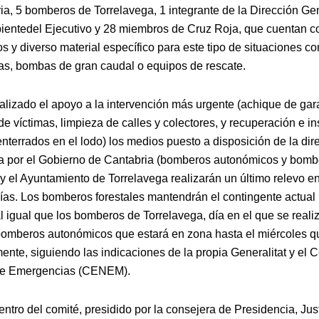
ia, 5 bomberos de Torrelavega, 1 integrante de la Dirección Ge
entedel Ejecutivo y 28 miembros de Cruz Roja, que cuentan co
s y diverso material específico para este tipo de situaciones c
, bombas de gran caudal o equipos de rescate.
alizado el apoyo a la intervención más urgente (achique de gar
e víctimas, limpieza de calles y colectores, y recuperación e i
nterrados en el lodo) los medios puesto a disposición de la dir
 por el Gobierno de Cantabria (bomberos autonómicos y bomb
 y el Ayuntamiento de Torrelavega realizarán un último relevo en
ías. Los bomberos forestales mantendrán el contingente actual 
 igual que los bomberos de Torrelavega, día en el que se realiz
bomberos autonómicos que estará en zona hasta el miércoles q
ente, siguiendo las indicaciones de la propia Generalitat y el C
de Emergencias (CENEM).
ntro del comité, presidido por la consejera de Presidencia, Just