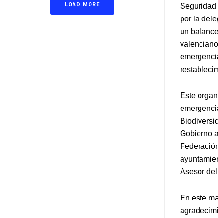
LOAD MORE
Seguridad 
por la del
un balance
valenciano,
emergencia
restableci
Este organ
emergencia
Biodiversi
Gobierno a
Federación
ayuntamien
Asesor del
En este mar
agradecimi