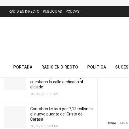
LATEST
RADIO EN DIRECTO
PUBLICIDAD
PODCAST
Cantabria comienza la desescalada
de los efectivos destacados en
Valencia
15/11/24 1:02 PM
PORTADA
RADIO EN DIRECTO
POLÍTICA
SUCES
El PRC presenta 43 alegaciones al
nuevo callejero de Meruelo y
cuestiona la calle dedicada al
alcalde
06/08/26 10:11 AM
Cantabria licitará por 7,13 millones
el nuevo puente del Cristo de
Carasa
Home
DANA
06/08/26 10:09 AM