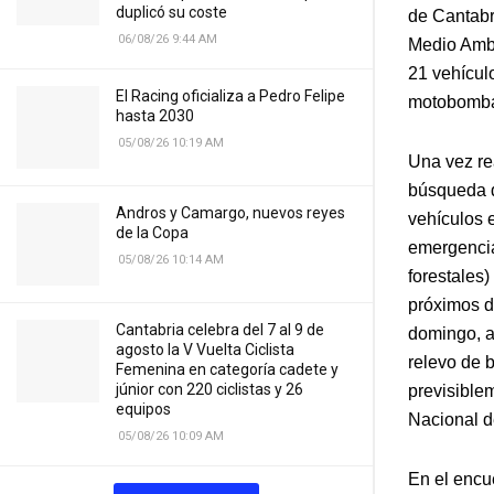
duplicó su coste
de Cantabr
06/08/26 9:44 AM
Medio Ambi
21 vehículo
El Racing oficializa a Pedro Felipe
motobombas
hasta 2030
05/08/26 10:19 AM
Una vez re
búsqueda d
Andros y Camargo, nuevos reyes
vehículos e
de la Copa
emergencia
05/08/26 10:14 AM
forestales)
próximos d
Cantabria celebra del 7 al 9 de
domingo, al
agosto la V Vuelta Ciclista
relevo de 
Femenina en categoría cadete y
júnior con 220 ciclistas y 26
previsiblem
equipos
Nacional 
05/08/26 10:09 AM
En el encue