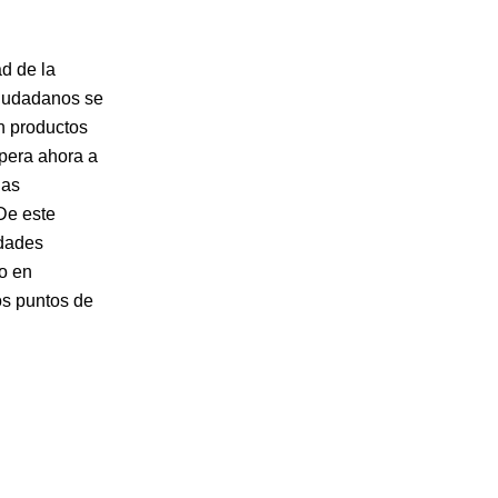
d de la
ciudadanos se
n productos
spera ahora a
las
De este
idades
no en
os puntos de