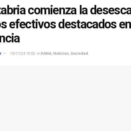
abria comienza la desesc
os efectivos destacados e
ncia
r
15/11/24 13:02
in
DANA
,
Noticias
,
Sociedad