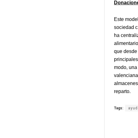
Donacione
Este model
sociedad c
ha central
alimentari
que desde l
principale
modo, una v
valenciana
almacenes 
reparto.
Tags:
ayud