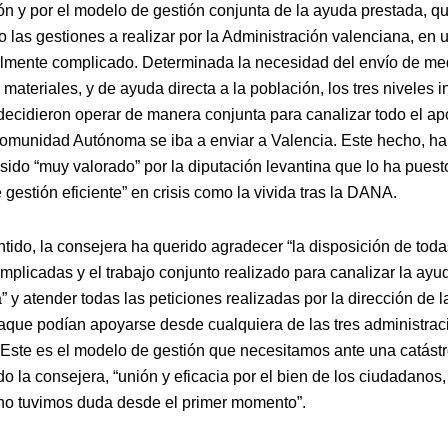
ón y por el modelo de gestión conjunta de la ayuda prestada, q
do las gestiones a realizar por la Administración valenciana, e
lmente complicado. Determinada la necesidad del envío de me
ateriales, y de ayuda directa a la población, los tres niveles i
decidieron operar de manera conjunta para canalizar todo el a
omunidad Autónoma se iba a enviar a Valencia. Este hecho, ha
 sido “muy valorado” por la diputación levantina que lo ha pues
gestión eficiente” en crisis como la vivida tras la DANA.
tido, la consejera ha querido agradecer “la disposición de toda
implicadas y el trabajo conjunto realizado para canalizar la ay
 y atender todas las peticiones realizadas por la dirección de l
que podían apoyarse desde cualquiera de las tres administrac
 Este es el modelo de gestión que necesitamos ante una catástr
o la consejera, “unión y eficacia por el bien de los ciudadanos,
no tuvimos duda desde el primer momento”.