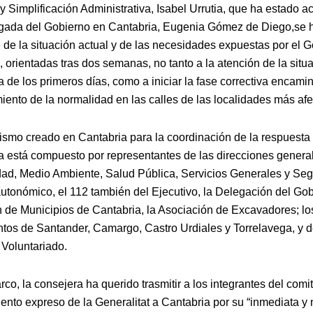
y Simplificación Administrativa, Isabel Urrutia, que ha estado
egada del Gobierno en Cantabria, Eugenia Gómez de Diego,se h
 de la situación actual y de las necesidades expuestas por el 
 orientadas tras dos semanas, no tanto a la atención de la situ
 de los primeros días, como a iniciar la fase correctiva encami
miento de la normalidad en las calles de las localidades más af
ismo creado en Cantabria para la coordinación de la respuesta 
 está compuesto por representantes de las direcciones genera
dad, Medio Ambiente, Salud Pública, Servicios Generales y Seg
utonómico, el 112 también del Ejecutivo, la Delegación del Gob
 de Municipios de Cantabria, la Asociación de Excavadores; lo
tos de Santander, Camargo, Castro Urdiales y Torrelavega, y 
 Voluntariado.
co, la consejera ha querido trasmitir a los integrantes del comit
ento expreso de la Generalitat a Cantabria por su “inmediata y 