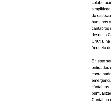
colaboraci
simplifica
de especia
humanos y m
cántabros 
desde la C
Urrutia, ha
“modelo de 
En este sen
entidades 
coordinada”
emergencia
cántabras.
puntualizad
Cantabria 