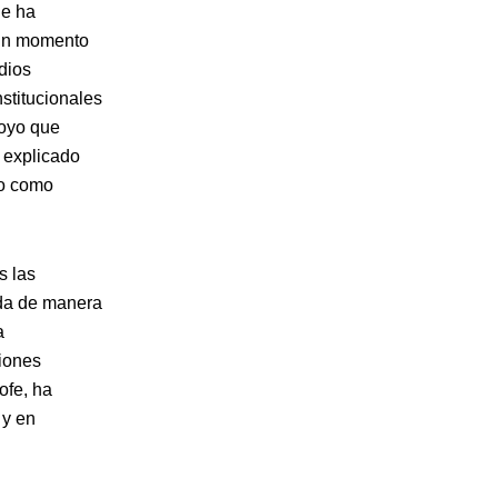
ue ha
n un momento
dios
nstitucionales
poyo que
 explicado
to como
s las
uda de manera
a
iones
ofe, ha
 y en