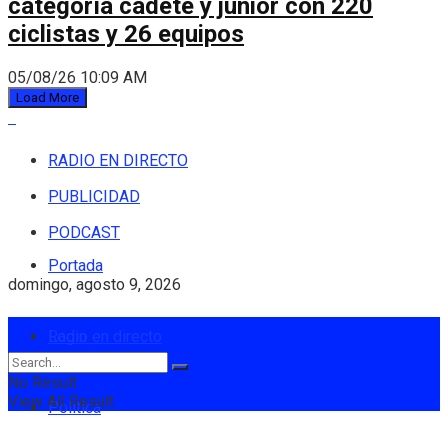
categoría cadete y júnior con 220
ciclistas y 26 equipos
05/08/26 10:09 AM
Load More
RADIO EN DIRECTO
PUBLICIDAD
PODCAST
Portada
domingo, agosto 9, 2026
Login
Radio en directo
No Result
View All Result
Política