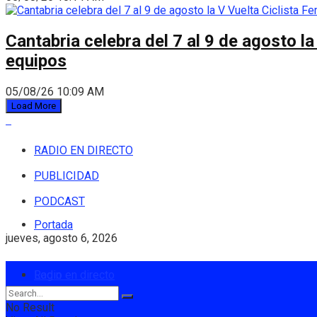
Cantabria celebra del 7 al 9 de agosto la
equipos
05/08/26 10:09 AM
Load More
RADIO EN DIRECTO
PUBLICIDAD
PODCAST
Portada
jueves, agosto 6, 2026
Login
Radio en directo
No Result