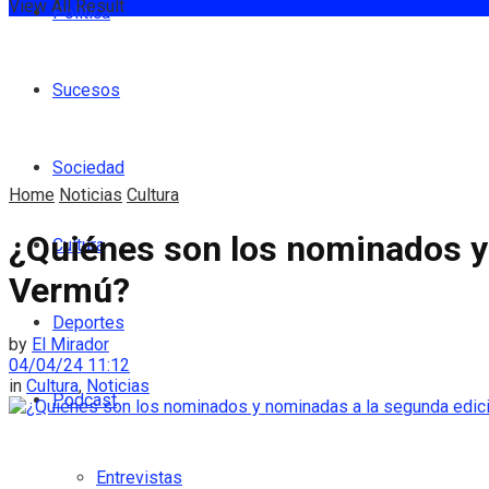
View All Result
Política
Sucesos
Sociedad
Home
Noticias
Cultura
¿Quiénes son los nominados y
Cultura
Vermú?
Deportes
by
El Mirador
04/04/24 11:12
in
Cultura
,
Noticias
Podcast
Entrevistas