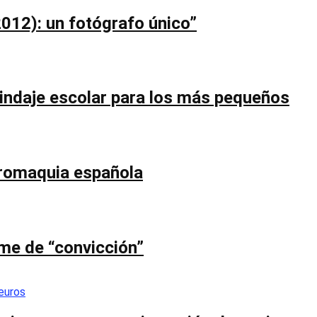
012): un fotógrafo único”
blindaje escolar para los más pequeños
uromaquia española
ume de “convicción”