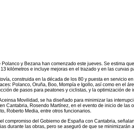
ntre Polanco y Bezana han comenzado este jueves. Se estima qu
3 kilómetros e incluye mejoras en el trazado y en las curvas pa
 autovía, construida en la década de los 80 y puesta en servicio
nlaces: Polanco, Oruña, Boo, Mompía e Igollo, así como en el ár
ción de pasos para peatones y ciclistas, y la optimización de i
ceinsa Movilidad, se ha diseñado para minimizar las interrupcio
en Cantabria, Rosendo Martínez, en el evento de inicio de las 
, Roberto Media, entre otros funcionarios.
l compromiso del Gobierno de España con Cantabria, señalando
ias durante las obras, pero se aseguró de que se minimizarán 