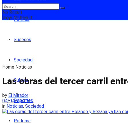
No Result
View All Result
Política
Sucesos
Sociedad
Home
Noticias
Las obras del tercer carril e
Cultura
by
El Mirador
Deportes
04/04/24 19:51
in
Noticias
,
Sociedad
Podcast