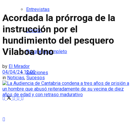
Entrevistas
Acordada la prórroga de la
instrucción por el
Opinión
hundimiento del pesquero
Vilaboa Uno
Programa completo
by
El Mirador
04/04/24 12:00
Secciones
in
Noticias
,
Sucesos