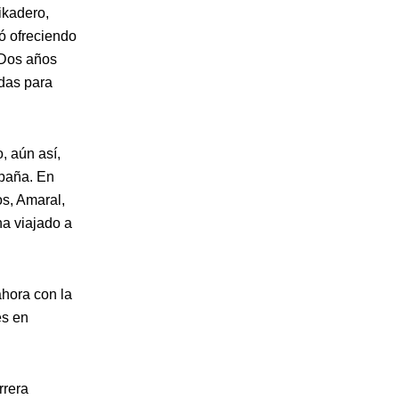
ikadero,
uó ofreciendo
 Dos años
das para
, aún así,
spaña. En
os, Amaral,
ha viajado a
ahora con la
es en
rrera