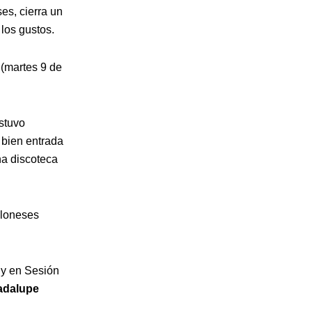
es, cierra un
los gustos.
(martes 9 de
stuvo
 bien entrada
na discoteca
eloneses
 y en Sesión
adalupe