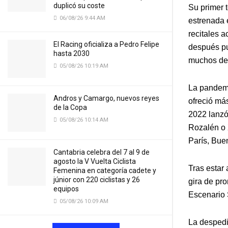
duplicó su coste
Su primer t
06/08/26 9:44 AM
estrenada 
recitales 
El Racing oficializa a Pedro Felipe
después pu
hasta 2030
muchos de 
05/08/26 10:19 AM
La pandemi
Andros y Camargo, nuevos reyes
ofreció má
de la Copa
2022 lanzó
05/08/26 10:14 AM
Rozalén o 
París, Buen
Cantabria celebra del 7 al 9 de
agosto la V Vuelta Ciclista
Tras estar
Femenina en categoría cadete y
júnior con 220 ciclistas y 26
gira de pr
equipos
Escenario 
05/08/26 10:09 AM
La desped