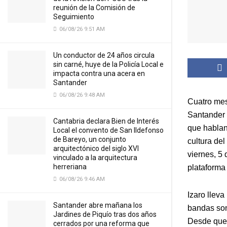
reunión de la Comisión de
Seguimiento
06/08/26 9:51 AM
Un conductor de 24 años circula
sin carné, huye de la Policía Local e
impacta contra una acera en
Santander
06/08/26 9:48 AM
Cuatro mes
Santander 
Cantabria declara Bien de Interés
que hablan 
Local el convento de San Ildefonso
de Bareyo, un conjunto
cultura del
arquitectónico del siglo XVI
viernes, 5 
vinculado a la arquitectura
herreriana
plataforma 
06/08/26 9:46 AM
Izaro llev
Santander abre mañana los
bandas son
Jardines de Piquío tras dos años
Desde que 
cerrados por una reforma que