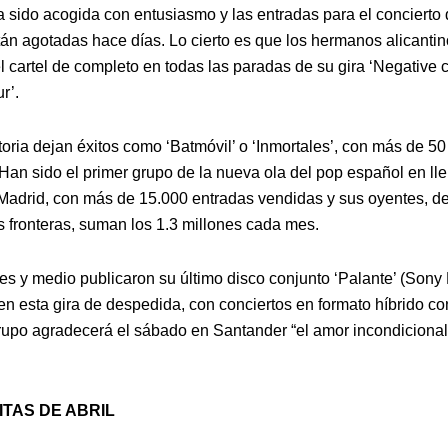
a sido acogida con entusiasmo y las entradas para el concierto 
án agotadas hace días. Lo cierto es que los hermanos alicantin
l cartel de completo en todas las paradas de su gira ‘Negative 
r’.
toria dejan éxitos como ‘Batmóvil’ o ‘Inmortales’, con más de 50
Han sido el primer grupo de la nueva ola del pop español en lle
Madrid, con más de 15.000 entradas vendidas y sus oyentes, de
s fronteras, suman los 1.3 millones cada mes.
s y medio publicaron su último disco conjunto ‘Palante’ (Sony
en esta gira de despedida, con conciertos en formato híbrido c
grupo agradecerá el sábado en Santander “el amor incondicional
ITAS DE ABRIL