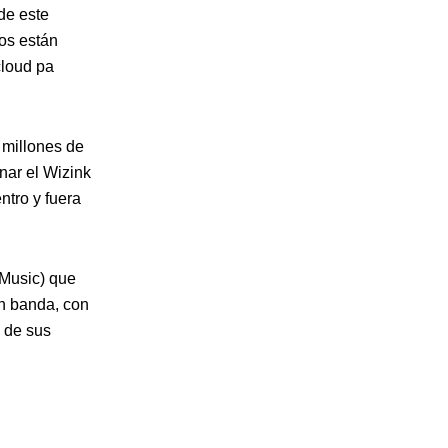
de este
os están
cloud pa
 millones de
nar el Wizink
ntro y fuera
 Music) que
on banda, con
 de sus