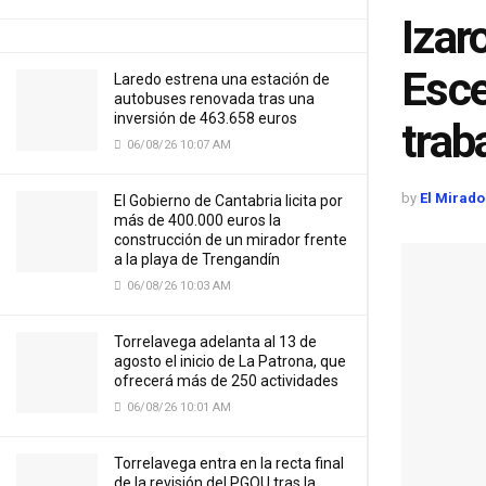
Izar
Esce
Laredo estrena una estación de
autobuses renovada tras una
inversión de 463.658 euros
trab
06/08/26 10:07 AM
by
El Mirado
El Gobierno de Cantabria licita por
más de 400.000 euros la
construcción de un mirador frente
a la playa de Trengandín
06/08/26 10:03 AM
Torrelavega adelanta al 13 de
agosto el inicio de La Patrona, que
ofrecerá más de 250 actividades
06/08/26 10:01 AM
Torrelavega entra en la recta final
de la revisión del PGOU tras la