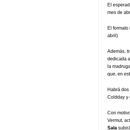
El esperad
mes de abr
El formato
abril)
Además, tra
dedicada a
la madruga
que, en est
Habrá dos
Coldday y 
Con motivo
Vermut, ac
Sala
subirá