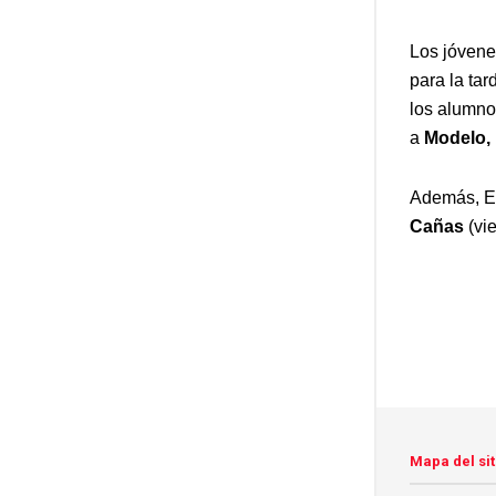
Los jóvene
para la ta
los alumno
a
Modelo, 
Además, Es
Cañas
(vi
Mapa del sit