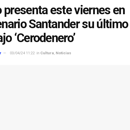
o presenta este viernes en
nario Santander su último
ajo ‘Cerodenero’
r
03/04/24 11:22
in
Cultura
,
Noticias