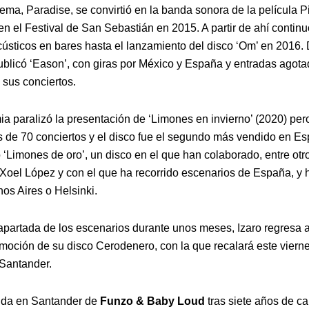
ema, Paradise, se convirtió en la banda sonora de la película P
en el Festival de San Sebastián en 2015. A partir de ahí contin
acústicos en bares hasta el lanzamiento del disco ‘Om’ en 2016.
blicó ‘Eason’, con giras por México y España y entradas agota
sus conciertos.
a paralizó la presentación de ‘Limones en invierno’ (2020) pero
s de 70 conciertos y el disco fue el segundo más vendido en E
 ‘Limones de oro’, un disco en el que han colaborado, entre otr
Xoel López y con el que ha recorrido escenarios de España, y 
os Aires o Helsinki.
 apartada de los escenarios durante unos meses, Izaro regresa 
omoción de su disco Cerodenero, con la que recalará este viern
Santander.
ida en Santander de
Funzo & Baby Loud
tras siete años de ca