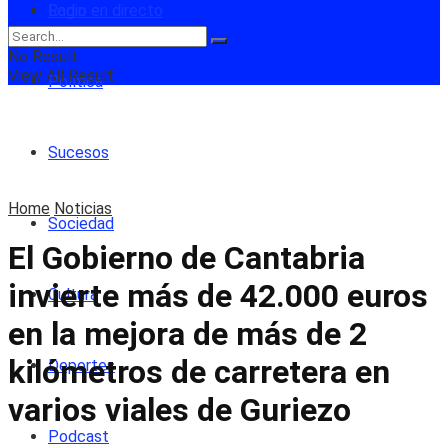
Login
Radio en directo
No Result
View All Result
Política
Sucesos
Home
Noticias
Sociedad
El Gobierno de Cantabria
invierte más de 42.000 euros
Cultura
en la mejora de más de 2
kilómetros de carretera en
Deportes
varios viales de Guriezo
Podcast