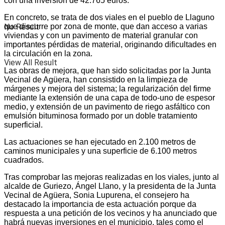
con una inversión de 42.765 euros.
En concreto, se trata de dos viales en el pueblo de Llaguno
No Result
que discurre por zona de monte, que dan acceso a varias
viviendas y con un pavimento de material granular con
importantes pérdidas de material, originando dificultades en
la circulación en la zona.
View All Result
Las obras de mejora, que han sido solicitadas por la Junta
Vecinal de Agüera, han consistido en la limpieza de
márgenes y mejora del sistema; la regularización del firme
mediante la extensión de una capa de todo-uno de espesor
medio, y extensión de un pavimento de riego asfáltico con
emulsión bituminosa formado por un doble tratamiento
superficial.
Las actuaciones se han ejecutado en 2.100 metros de
caminos municipales y una superficie de 6.100 metros
cuadrados.
Tras comprobar las mejoras realizadas en los viales, junto al
alcalde de Guriezo, Ángel Llano, y la presidenta de la Junta
Vecinal de Agüera, Sonia Lupurena, el consejero ha
destacado la importancia de esta actuación porque da
respuesta a una petición de los vecinos y ha anunciado que
habrá nuevas inversiones en el municipio, tales como el