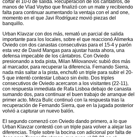
cortar el 10-0 de salida. Recuperación de los cántabros, de
manos de Vlad Voytso que finalizó con un mate y recibiendo
falta para continuar aumentando la ventaja con el and one,
momento en el que Javi Rodríguez movió piezas del
banquillo.
Urban Klavzar con dos más, remató un parcial de salida
importante para los locales, sobre el que reaccionó Alimerka
Oviedo con dos canastas consecutivas para el 15-4 y parón
esta vez de David Mangas para ajustar hasta ahora, una
defensa impecable de los cántabros. Con Oviedo
presionando a toda pista, Milan Milovanovic subió dos más
al marcador, para recuperar la diferencia. Fernando Sierra,
nada más saltar a la pista, enchufó un triple para subir el 20-
5 que intentó contestar Lobaco sin éxito. Dos triples
consecutivos de Oviedo acercaron a los visitantes (22-11),
con respuesta inmediata de Rafa Lisboa debajo de canasta
sumando dos, para continuar el buen trabajo de arranque del
primer acto. Mirza Bulic continuó con la respuesta tras la
recuperación de Fernando Sierra, que en la jugada posterior
volvió a capturar un nuevo balón.
El segundo comenzó con Oviedo dando primero, a lo que
Urban Klavzar contestó con un triple para volver a alejar las
diferencias. Triple sobre la bocina con adicional por falta de