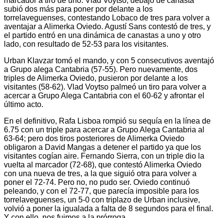
marcador a tiro de uno. Vlad Voytso, debajo de canasta
subió dos más para poner por delante a los
torrelaveguenses, contestando Lobaco de tres para volver a
aventajar a Alimerka Oviedo. Agustí Sans contestó de tres, y
el partido entró en una dinámica de canastas a uno y otro
lado, con resultado de 52-53 para los visitantes.
Urban Klavzar tomó el mando, y con 5 consecutivos aventajó
a Grupo alega Cantabria (57-55). Pero nuevamente, dos
triples de Alimerka Oviedo, pusieron por delante a los
visitantes (58-62). Vlad Voytso palmeó un tiro para volver a
acercar a Grupo Alega Cantabria con el 60-62 y afrontar el
último acto.
En el definitivo, Rafa Lisboa rompió su sequía en la línea de
6.75 con un triple para acercar a Grupo Alega Cantabria al
63-64; pero dos tiros posteriores de Alimerka Oviedo
obligaron a David Mangas a detener el partido ya que los
visitantes cogían aire. Fernando Sierra, con un triple dio la
vuelta al marcador (72-68), que contestó Alimerka Oviedo
con una nueva de tres, a la que siguió otra para volver a
poner el 72-74. Pero no, no pudo ser. Oviedo continuó
peleando, y con el 72-77, que parecía imposible para los
torrelaveguenses, un 5-0 con triplazo de Urban inclusive,
volvió a poner la igualada a falta de 8 segundos para el final.
Y con ello, nos fuimos a la prórroga.