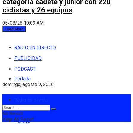
categoría cadete y júnior con 220
ciclistas y 26 equipos
05/08/26 10:09 AM
Load More
RADIO EN DIRECTO
PUBLICIDAD
PODCAST
Portada
domingo, agosto 9, 2026
Login
Radio en directo
No Result
View All Result
Política