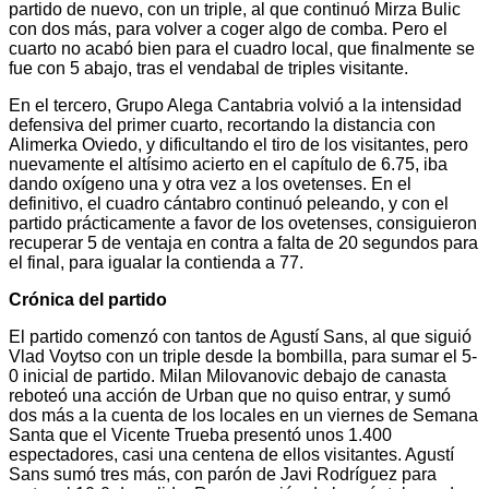
partido de nuevo, con un triple, al que continuó Mirza Bulic
con dos más, para volver a coger algo de comba. Pero el
cuarto no acabó bien para el cuadro local, que finalmente se
fue con 5 abajo, tras el vendabal de triples visitante.
En el tercero, Grupo Alega Cantabria volvió a la intensidad
defensiva del primer cuarto, recortando la distancia con
Alimerka Oviedo, y dificultando el tiro de los visitantes, pero
nuevamente el altísimo acierto en el capítulo de 6.75, iba
dando oxígeno una y otra vez a los ovetenses. En el
definitivo, el cuadro cántabro continuó peleando, y con el
partido prácticamente a favor de los ovetenses, consiguieron
recuperar 5 de ventaja en contra a falta de 20 segundos para
el final, para igualar la contienda a 77.
Crónica del partido
El partido comenzó con tantos de Agustí Sans, al que siguió
Vlad Voytso con un triple desde la bombilla, para sumar el 5-
0 inicial de partido. Milan Milovanovic debajo de canasta
reboteó una acción de Urban que no quiso entrar, y sumó
dos más a la cuenta de los locales en un viernes de Semana
Santa que el Vicente Trueba presentó unos 1.400
espectadores, casi una centena de ellos visitantes. Agustí
Sans sumó tres más, con parón de Javi Rodríguez para