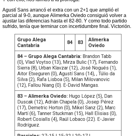
Agustí Sans arrancó el extra con un 2+1 que amplió el
parcial al 9-0, aunque Alimerka Oviedo consiguió volver a
ajustar las diferencias hasta el 82-80. Y como todo partido
sufrido, tenía que terminar con incertidumbre final. Victorión.
Grupo Alega
Alimerka
84
83
Cantabria
Oviedo
84 – Grupo Alega Cantabria:
Brandon Tabb
(0), Vlad Voytso (13), Mirza Bulic (17), Fernando
Sierra (8), Urban Klavzar (12), José Nogués (1),
Aitor Etxeguren (0), Agustí Sans (14), , Túlio da
Silva (2), Rafa Lisboa (5), Milan Milovanovic
(12), Fallou Niang (0). E-David Mangas.
83 – Alimerka Oviedo:
Hugo López (5), Dan
Duscak (12), Adrián Chapela (0), Josep Pérez
(17), Demetric Horton (0), Mikel Sanz (2), Marc
Martí (6), Tanner Stuckman (15), Hall Elisias (0),
Robert Cosialls (4), Raúl Lobaco (22). E-Javier
Rodríguez.
Parciales:
27-15 | 15-32 | 20-17 |