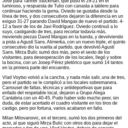
Jose para Tanner Stuckman, que puso el 29-21 en el
luminoso, y respuesta de Tulio con canasta a tablero para
continuar haciendo la goma. Oviedo se gustaba desde la
línea de tres, y dos consecutivos dejaron la diferencia en un
exiguo 31-27 parando David Mangas de nuevo el partido. 4-
12 a favor de los de Javi Rodríguez. Oviedo continuó a lo
suyo, castigando de tres, para recortar todavía más,
moviendo piezas David Mangas en la banda, y devolviendo
a pista a Agustí Sans. Alimerka, con un nuevo triple, el quinto
consecutivo dio la vuelta al partido, que devolvió Agustí
Sans. Mirza Bulic sumó dos más, pero el sexto de los
visitantes, para desesperación de los locales, llegó y sobre
la bocina, con un Josep Pérez pletórico que sumó 14 tantos
en la primera parte del encuentro.
Vlad Voytso volvió a la cancha, y nada más salir, una de tres,
pero el partido se le complicó a los locales sobremanera.
Carrousel de faltas, técnicas y antideportivas que para
enfado del respetable local, dejaron a Grupo Alega
Cantabria con un 40-45. Pudo haber sido mucho peor, sin
duda, de estar acertado el cuadro visitante en los tiros de
castigo, pero por fortuna, varios acabaron en fallo.
Milan Milovanovic, en el tercero, sumó los dos primeros del
acto, al que siguió Mirza Bulic con otros dos para dejar el