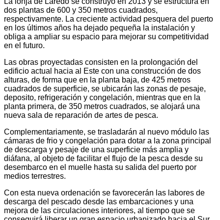
La lonja de Laredo se construyó en 2013 y se estructura en
dos plantas de 600 y 350 metros cuadrados,
respectivamente. La creciente actividad pesquera del puerto
en los últimos años ha dejado pequeña la instalación y
obliga a ampliar su espacio para mejorar su competitividad
en el futuro.
Las obras proyectadas consisten en la prolongación del
edificio actual hacia al Este con una construcción de dos
alturas, de forma que en la planta baja, de 425 metros
cuadrados de superficie, se ubicarán las zonas de pesaje,
deposito, refrigeración y congelación, mientras que en la
planta primera, de 350 metros cuadrados, se alojará una
nueva sala de reparación de artes de pesca.
Complementariamente, se trasladarán al nuevo módulo las
cámaras de frio y congelación para dotar a la zona principal
de descarga y pesaje de una superficie más amplia y
diáfana, al objeto de facilitar el flujo de la pesca desde su
desembarco en el muelle hasta su salida del puerto por
medios terrestres.
Con esta nueva ordenación se favorecerán las labores de
descarga del pescado desde las embarcaciones y una
mejora de las circulaciones interiores, al tiempo que se
conseguirá liberar un gran espacio urbanizado hacia el Sur,