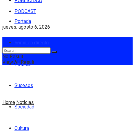
PUBLICIDAD
PODCAST
Portada
jueves, agosto 6, 2026
Login
Radio en directo
No Result
View All Result
Política
Sucesos
Home
Noticias
Sociedad
Cultura