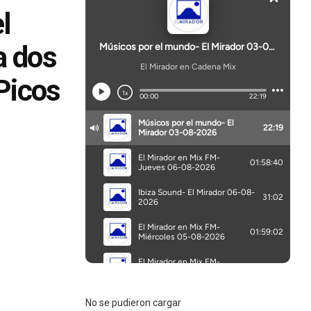
l
a dos
Picos
No se pudieron cargar