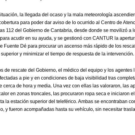
situación, la llegada del ocaso y la mala meteorología ascendie
cobertura para poder dar aviso de lo ocurrido al Centro de Aten
s 112 del Gobierno de Cantabria, desde donde se movilizó a lo
 para acudir en su ayuda, y se gestionó con CANTUR la apertur
 de Fuente Dé para procurar un ascenso más rápido de los rescat
 superior y minimizar el tiempo de respuesta de la intervención.
os de rescate del Gobierno, el médico del equipo y los agentes 
fectadas a pie y en condiciones de baja visibilidad tras complet
e cerca de hora y media. Una vez con ellas las valoraron, las a
calor en zonas troncales, las procuraron ropa seca e iniciaron 
a la estación superior del teleférico. Ambas se encontraban con
o, y fueron acompañadas hasta su vehículo, sin necesitar trasl