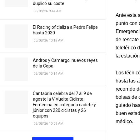
duplicó su coste
06/08/26 9:44 AM
Ante esta 
punto con 
El Racing oficializa a Pedro Felipe
Emergencia
hasta 2030
de rescate
05/08/26 10:19 AM
teleférico
la estación
Andros y Camargo, nuevos reyes
de la Copa
Los técnic
05/08/26 10:14 AM
hasta las a
recorrido d
Cantabria celebra del 7 al 9 de
bolsas de 
agosto la V Vuelta Ciclista
Femenina en categoría cadete y
guiado hast
júnior con 220 ciclistas y 26
buen estad
equipos
médico.
05/08/26 10:09 AM