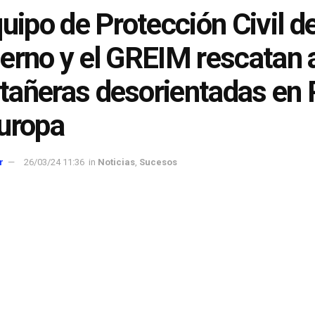
quipo de Protección Civil de
erno y el GREIM rescatan 
añeras desorientadas en 
uropa
r
26/03/24 11:36
in
Noticias
,
Sucesos