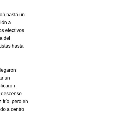
ron hasta un
ción a
s efectivos
a del
istas hasta
llegaron
ar un
plicaron
el descenso
 frío, pero en
ado a centro