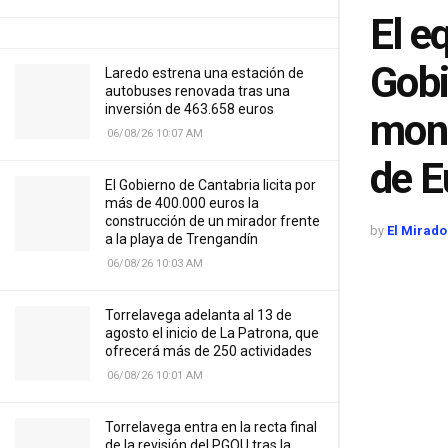
El e
Gobi
Laredo estrena una estación de
autobuses renovada tras una
inversión de 463.658 euros
mont
06/08/26 10:07 AM
de E
El Gobierno de Cantabria licita por
más de 400.000 euros la
construcción de un mirador frente
by
El Mirado
a la playa de Trengandín
06/08/26 10:03 AM
Torrelavega adelanta al 13 de
agosto el inicio de La Patrona, que
ofrecerá más de 250 actividades
06/08/26 10:01 AM
Torrelavega entra en la recta final
de la revisión del PGOU tras la