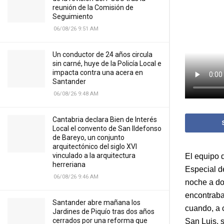
reunión de la Comisión de
Seguimiento
06/08/26 9:51 AM
Un conductor de 24 años circula
sin carné, huye de la Policía Local e
impacta contra una acera en
Santander
06/08/26 9:48 AM
Cantabria declara Bien de Interés
Local el convento de San Ildefonso
de Bareyo, un conjunto
arquitectónico del siglo XVI
vinculado a la arquitectura
El equipo 
herreriana
Especial d
06/08/26 9:46 AM
noche a do
encontraba
Santander abre mañana los
cuando, a c
Jardines de Piquío tras dos años
cerrados por una reforma que
San Luis, 