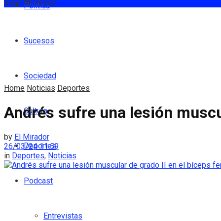
View All Result
Política
Sucesos
Sociedad
Home
Noticias
Deportes
Andrés sufre una lesión muscul
Cultura
by
El Mirador
Deportes
26/03/24 11:59
in
Deportes
,
Noticias
Podcast
Entrevistas