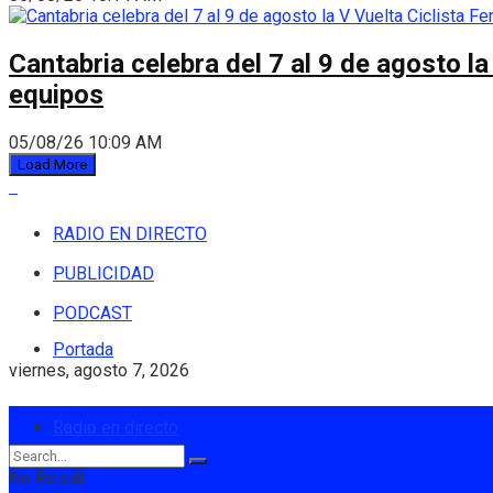
Cantabria celebra del 7 al 9 de agosto la
equipos
05/08/26 10:09 AM
Load More
RADIO EN DIRECTO
PUBLICIDAD
PODCAST
Portada
viernes, agosto 7, 2026
Login
Radio en directo
No Result