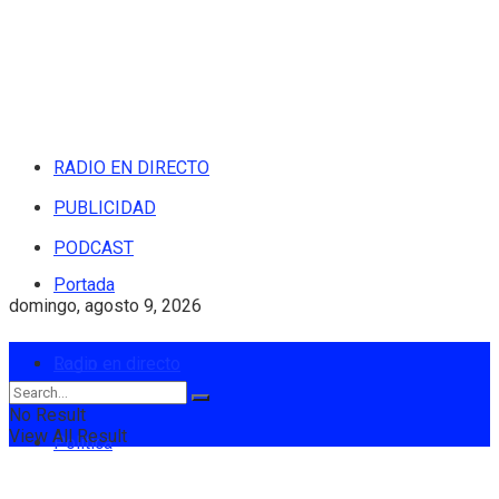
RADIO EN DIRECTO
PUBLICIDAD
PODCAST
Portada
domingo, agosto 9, 2026
Login
Radio en directo
No Result
View All Result
Política