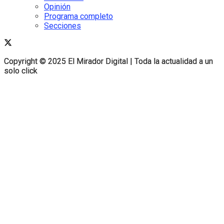
Opinión
Programa completo
Secciones
Copyright © 2025 El Mirador Digital | Toda la actualidad a un
Copyright © 2025 El Mirador Digital | Toda la actualidad a un
solo click
solo click