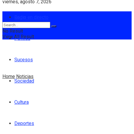
viernes, agosto 7, 2026
Login
Radio en directo
No Result
View All Result
Política
Sucesos
Home
Noticias
Sociedad
Cultura
Deportes