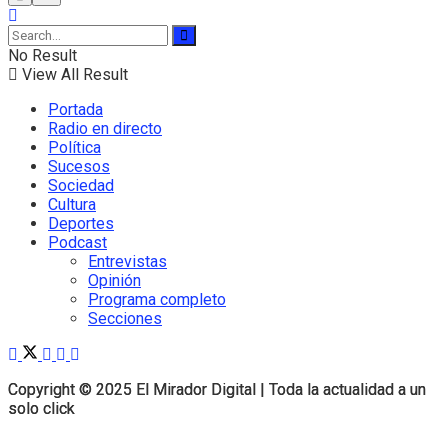
No Result
View All Result
Portada
Radio en directo
Política
Sucesos
Sociedad
Cultura
Deportes
Podcast
Entrevistas
Opinión
Programa completo
Secciones
Copyright © 2025 El Mirador Digital | Toda la actualidad a un
Copyright © 2025 El Mirador Digital | Toda la actualidad a un
solo click
solo click