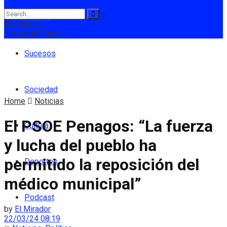
Política
No Result
View All Result
Sucesos
Sociedad
Home
Noticias
El PSOE Penagos: “La fuerza
Cultura
y lucha del pueblo ha
permitido la reposición del
Deportes
médico municipal”
Podcast
by
El Mirador
22/03/24 08:19