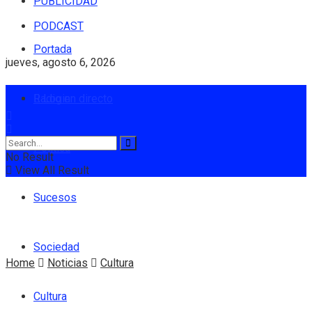
PUBLICIDAD
PODCAST
Portada
jueves, agosto 6, 2026
Radio en directo
Login
Política
No Result
View All Result
Sucesos
Sociedad
Home
Noticias
Cultura
Cultura