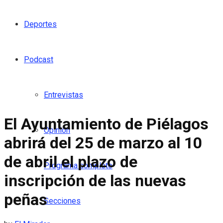
Deportes
Podcast
Entrevistas
El Ayuntamiento de Piélagos
Opinión
abrirá del 25 de marzo al 10
de abril el plazo de
Programa completo
inscripción de las nuevas
peñas
Secciones