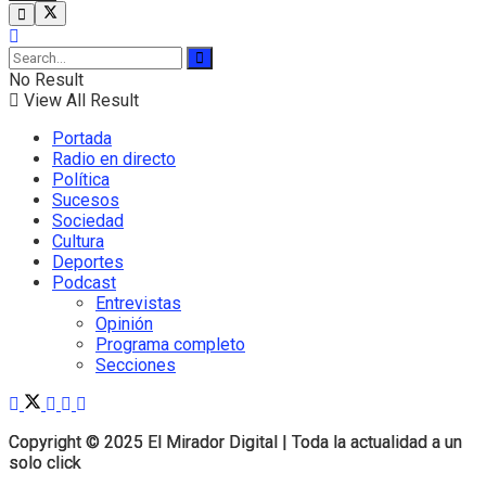
No Result
View All Result
Portada
Radio en directo
Política
Sucesos
Sociedad
Cultura
Deportes
Podcast
Entrevistas
Opinión
Programa completo
Secciones
Copyright © 2025 El Mirador Digital | Toda la actualidad a un
Copyright © 2025 El Mirador Digital | Toda la actualidad a un
solo click
solo click