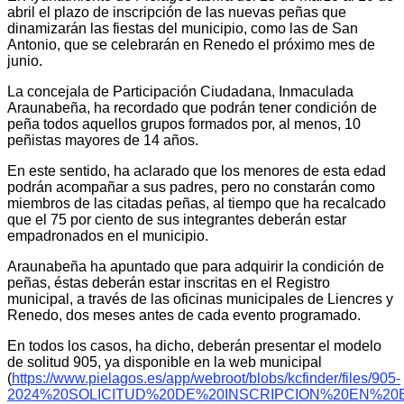
abril el plazo de inscripción de las nuevas peñas que
dinamizarán las fiestas del municipio, como las de San
Antonio, que se celebrarán en Renedo el próximo mes de
junio.
La concejala de Participación Ciudadana, Inmaculada
Araunabeña, ha recordado que podrán tener condición de
peña todos aquellos grupos formados por, al menos, 10
peñistas mayores de 14 años.
En este sentido, ha aclarado que los menores de esta edad
podrán acompañar a sus padres, pero no constarán como
miembros de las citadas peñas, al tiempo que ha recalcado
que el 75 por ciento de sus integrantes deberán estar
empadronados en el municipio.
Araunabeña ha apuntado que para adquirir la condición de
peñas, éstas deberán estar inscritas en el Registro
municipal, a través de las oficinas municipales de Liencres y
Renedo, dos meses antes de cada evento programado.
En todos los casos, ha dicho, deberán presentar el modelo
de solitud 905, ya disponible en la web municipal
(
https://www.pielagos.es/app/webroot/blobs/kcfinder/files/905-
2024%20SOLICITUD%20DE%20INSCRIPCION%20EN%20