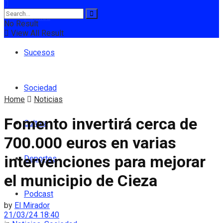
Política
No Result
View All Result
Sucesos
Sociedad
Home
Noticias
Fomento invertirá cerca de
Cultura
700.000 euros en varias
intervenciones para mejorar
Deportes
el municipio de Cieza
Podcast
by
El Mirador
21/03/24 18:40