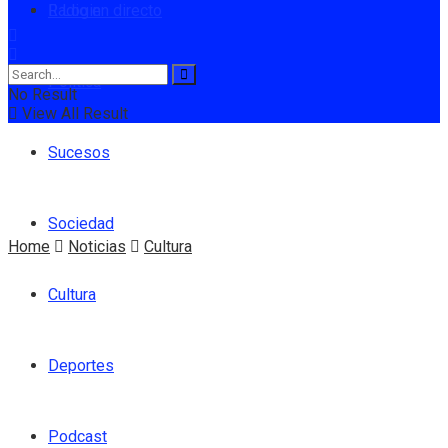
Radio en directo
Login
Política
No Result
View All Result
Sucesos
Sociedad
Home
Noticias
Cultura
Cultura
Deportes
Podcast