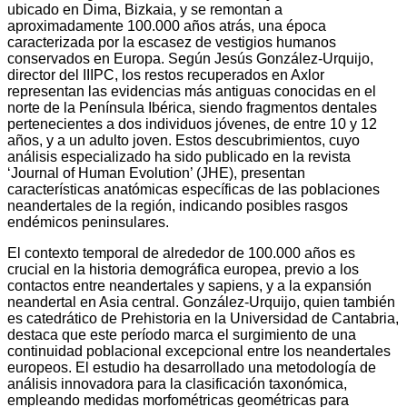
ubicado en Dima, Bizkaia, y se remontan a
aproximadamente 100.000 años atrás, una época
caracterizada por la escasez de vestigios humanos
conservados en Europa. Según Jesús González-Urquijo,
director del IIIPC, los restos recuperados en Axlor
representan las evidencias más antiguas conocidas en el
norte de la Península Ibérica, siendo fragmentos dentales
pertenecientes a dos individuos jóvenes, de entre 10 y 12
años, y a un adulto joven. Estos descubrimientos, cuyo
análisis especializado ha sido publicado en la revista
‘Journal of Human Evolution’ (JHE), presentan
características anatómicas específicas de las poblaciones
neandertales de la región, indicando posibles rasgos
endémicos peninsulares.
El contexto temporal de alrededor de 100.000 años es
crucial en la historia demográfica europea, previo a los
contactos entre neandertales y sapiens, y a la expansión
neandertal en Asia central. González-Urquijo, quien también
es catedrático de Prehistoria en la Universidad de Cantabria,
destaca que este período marca el surgimiento de una
continuidad poblacional excepcional entre los neandertales
europeos. El estudio ha desarrollado una metodología de
análisis innovadora para la clasificación taxonómica,
empleando medidas morfométricas geométricas para