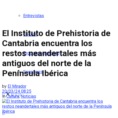
Entrevistas
El Instituto de Prehistoria de
Opinión
Cantabria encuentra los
restos neandertales más
Programa completo
antiguos del norte de la
Península Ibérica
Secciones
by
El Mirador
20/03/24 08:25
in
Cultura
,
Noticias