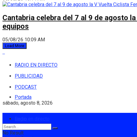
Cantabria celebra del 7 al 9 de agosto la
equipos
05/08/26 10:09 AM
Load More
RADIO EN DIRECTO
PUBLICIDAD
PODCAST
Portada
sábado, agosto 8, 2026
Login
Radio en directo
No Result