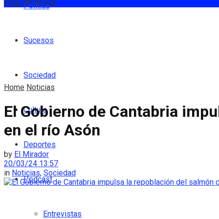
View All Result
Política
Sucesos
Sociedad
Home
Noticias
El Gobierno de Cantabria impul
Cultura
en el río Asón
Deportes
by
El Mirador
20/03/24 13:57
in
Noticias
,
Sociedad
Podcast
Entrevistas