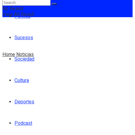
No Result
View All Result
Política
Sucesos
Home
Noticias
Sociedad
Cultura
Deportes
Podcast