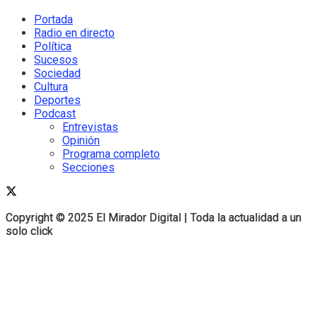
Portada
Radio en directo
Política
Sucesos
Sociedad
Cultura
Deportes
Podcast
Entrevistas
Opinión
Programa completo
Secciones
Copyright © 2025 El Mirador Digital | Toda la actualidad a un
Copyright © 2025 El Mirador Digital | Toda la actualidad a un
solo click
solo click