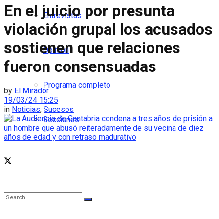
En el juicio por presunta
Entrevistas
violación grupal los acusados
sostienen que relaciones
Opinión
fueron consensuadas
Programa completo
by
El Mirador
19/03/24 15:25
in
Noticias
,
Sucesos
Secciones