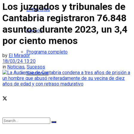
Los juzgados y tribunales de
Entrevistas
Cantabria registraron 76.848
asuntos durante 2023, un 3,4
Opinión
por ciento menos
Programa completo
by
El Mirador
18/03/24 13:20
in
Noticias
,
Sucesos
Secciones