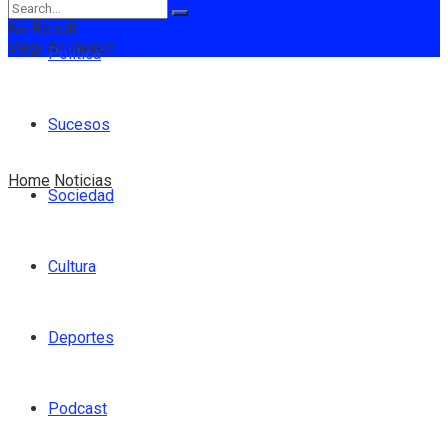
No Result
View All Result
Política
Sucesos
Home
Noticias
Sociedad
Cultura
Deportes
Podcast