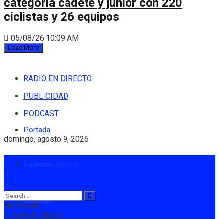
categoría cadete y júnior con 220
ciclistas y 26 equipos
05/08/26 10:09 AM
Load More
RADIO EN DIRECTO
PUBLICIDAD
PODCAST
Portada
domingo, agosto 9, 2026
Radio en directo
Login
Política
No Result
View All Result