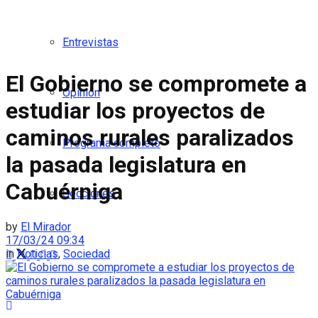
Entrevistas
El Gobierno se compromete a
Opinión
estudiar los proyectos de
caminos rurales paralizados
Programa completo
la pasada legislatura en
Cabuérniga
Secciones
by
El Mirador
17/03/24 09:34
in
Noticias
,
Sociedad