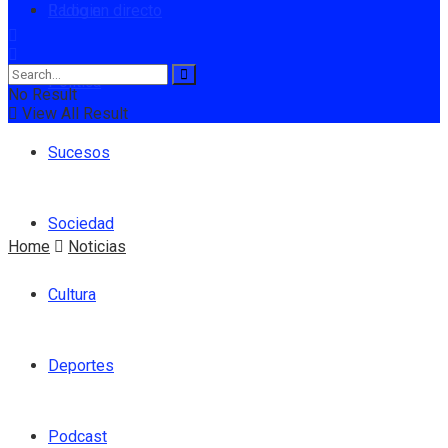
Radio en directo
Login
Política
No Result
View All Result
Sucesos
Sociedad
Home
Noticias
Cultura
Deportes
Podcast