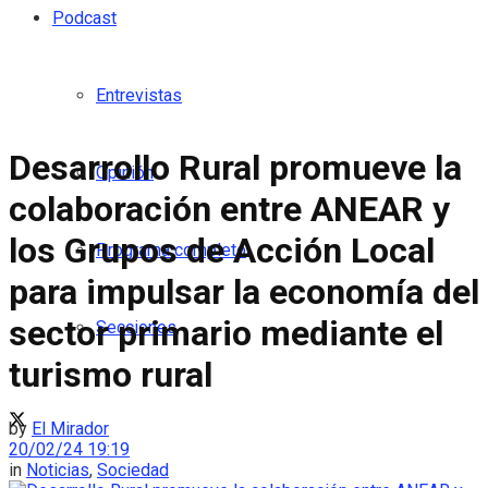
Podcast
Entrevistas
Desarrollo Rural promueve la
Opinión
colaboración entre ANEAR y
los Grupos de Acción Local
Programa completo
para impulsar la economía del
sector primario mediante el
Secciones
turismo rural
by
El Mirador
20/02/24 19:19
in
Noticias
,
Sociedad