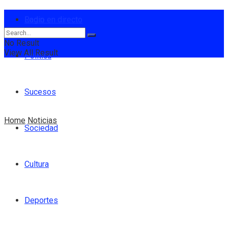
Login
Radio en directo
No Result
View All Result
Política
Sucesos
Home
Noticias
Sociedad
Cultura
Deportes