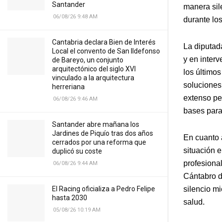
Santander
manera sil
06/08/26 9:48 AM
durante lo
Cantabria declara Bien de Interés
La diputad
Local el convento de San Ildefonso
y en interv
de Bareyo, un conjunto
arquitectónico del siglo XVI
los último
vinculado a la arquitectura
soluciones
herreriana
extenso pe
06/08/26 9:46 AM
bases para 
Santander abre mañana los
Jardines de Piquío tras dos años
En cuanto 
cerrados por una reforma que
situación e
duplicó su coste
profesiona
06/08/26 9:44 AM
Cántabro d
silencio m
El Racing oficializa a Pedro Felipe
hasta 2030
salud.
05/08/26 10:19 AM