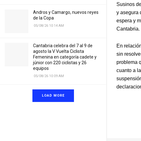
Susinos de
y asegura q
Andros y Camargo, nuevos reyes
de la Copa
espera y me
05/08/26 10:14 AM
Cantabria.
En relació
Cantabria celebra del 7 al 9 de
agosto la V Vuelta Ciclista
sin resolv
Femenina en categoría cadete y
problema q
júnior con 220 ciclistas y 26
equipos
cuanto a la
05/08/26 10:09 AM
suspensión
declaracio
LOAD MORE