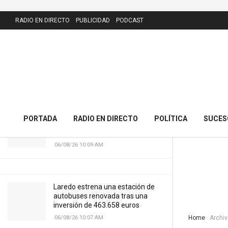
Jesús Susinos
LATEST
25/01/24 8:23 PM
RADIO EN DIRECTO
PUBLICIDAD
PODCAST
El PRC presenta 43 alegaciones al
nuevo callejero de Meruelo y
cuestiona la calle dedicada al
alcalde
06/08/26 10:11 AM
Cantabria licitará por 7,13 millones
PORTADA
RADIO EN DIRECTO
POLÍTICA
SUCES
el nuevo puente del Cristo de
Carasa
06/08/26 10:09 AM
Laredo estrena una estación de
autobuses renovada tras una
inversión de 463.658 euros
06/08/26 10:07 AM
Home
Archiv