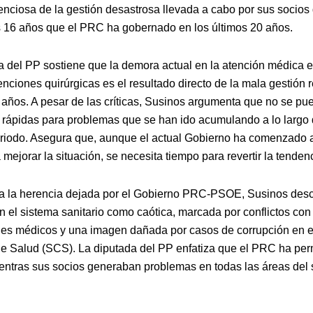
enciosa de la gestión desastrosa llevada a cabo por sus socio
s 16 años que el PRC ha gobernado en los últimos 20 años.
a del PP sostiene que la demora actual en la atención médica 
enciones quirúrgicas es el resultado directo de la mala gestión 
s años. A pesar de las críticas, Susinos argumenta que no se p
 rápidas para problemas que se han ido acumulando a lo largo
riodo. Asegura que, aunque el actual Gobierno ha comenzado a
mejorar la situación, se necesita tiempo para revertir la tenden
a la herencia dejada por el Gobierno PRC-PSOE, Susinos desc
n el sistema sanitario como caótica, marcada por conflictos con
les médicos y una imagen dañada por casos de corrupción en e
e Salud (SCS). La diputada del PP enfatiza que el PRC ha pe
ientras sus socios generaban problemas en todas las áreas del