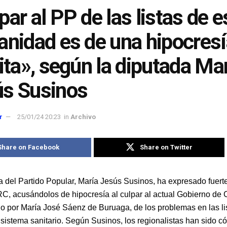
par al PP de las listas de 
anidad es de una hipocres
nita», según la diputada Ma
s Susinos
r
25/01/24 20:23
in
Archivo
Share on Facebook
Share on Twitter
a del Partido Popular, María Jesús Susinos, ha expresado fuerte
RC, acusándolos de hipocresía al culpar al actual Gobierno de 
 por María José Sáenz de Buruaga, de los problemas en las li
 sistema sanitario. Según Susinos, los regionalistas han sido c