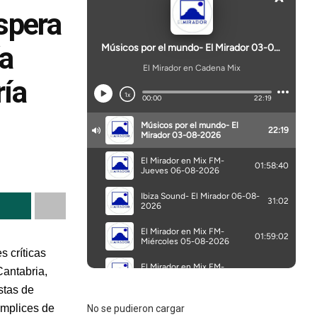
espera
ía
ría
s críticas
Cantabria,
stas de
ómplices de
No se pudieron cargar