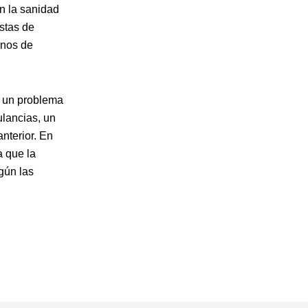
n la sanidad
istas de
anos de
o un problema
ulancias, un
nterior. En
a que la
gún las