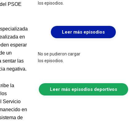
los episodios.
s del PSOE
especializada
Leer más episodios
realizada en
ueden esperar
 de un
No se pudieron cargar
los episodios.
 sentar las
cia negativa.
ribe la
Leer más episodios deportivos
 los
l Servicio
rmanecido en
 sistema de