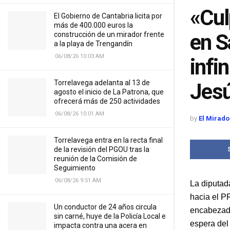
«Cul
El Gobierno de Cantabria licita por
más de 400.000 euros la
en S
construcción de un mirador frente
a la playa de Trengandín
06/08/26 10:03 AM
infi
Torrelavega adelanta al 13 de
Jesú
agosto el inicio de La Patrona, que
ofrecerá más de 250 actividades
06/08/26 10:01 AM
by
El Mirado
Torrelavega entra en la recta final
de la revisión del PGOU tras la
reunión de la Comisión de
Seguimiento
06/08/26 9:51 AM
La diputad
hacia el P
Un conductor de 24 años circula
encabezado
sin carné, huye de la Policía Local e
espera del
impacta contra una acera en