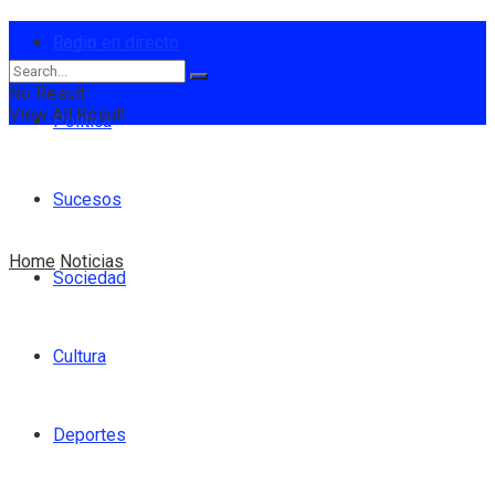
Login
Radio en directo
No Result
View All Result
Política
Sucesos
Home
Noticias
Sociedad
Cultura
Deportes