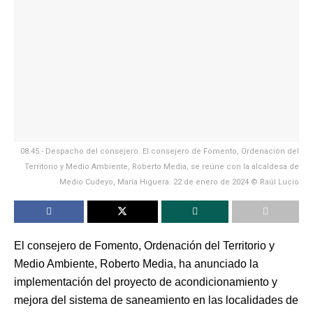
08.45.- Despacho del consejero. El consejero de Fomento, Ordenación del
Territorio y Medio Ambiente, Roberto Media, se reúne con la alcaldesa de
Medio Cudeyo, María Higuera. 22 de enero de 2024 © Raúl Lucio
El consejero de Fomento, Ordenación del Territorio y
Medio Ambiente, Roberto Media, ha anunciado la
implementación del proyecto de acondicionamiento y
mejora del sistema de saneamiento en las localidades de