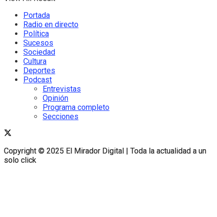
Portada
Radio en directo
Política
Sucesos
Sociedad
Cultura
Deportes
Podcast
Entrevistas
Opinión
Programa completo
Secciones
Copyright © 2025 El Mirador Digital | Toda la actualidad a un
Copyright © 2025 El Mirador Digital | Toda la actualidad a un
solo click
solo click