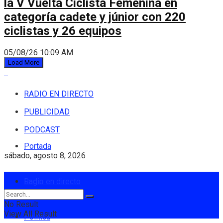
la V Vuelta Ciclista Femenina en
categoría cadete y júnior con 220
ciclistas y 26 equipos
05/08/26 10:09 AM
Load More
RADIO EN DIRECTO
PUBLICIDAD
PODCAST
Portada
sábado, agosto 8, 2026
Login
Radio en directo
No Result
View All Result
Política