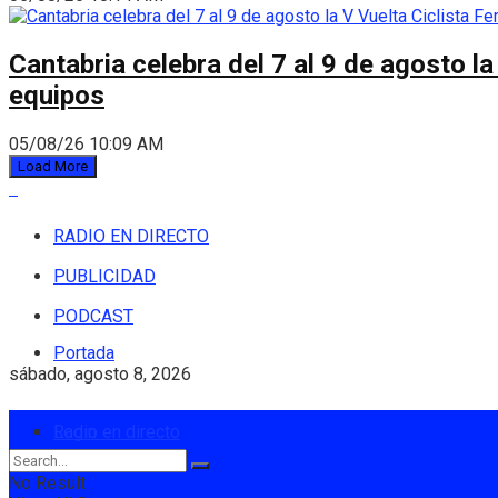
Cantabria celebra del 7 al 9 de agosto la
equipos
05/08/26 10:09 AM
Load More
RADIO EN DIRECTO
PUBLICIDAD
PODCAST
Portada
sábado, agosto 8, 2026
Login
Radio en directo
No Result