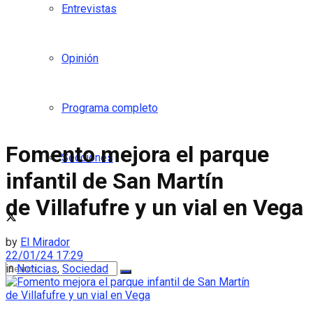
Entrevistas
Opinión
Programa completo
Fomento mejora el parque
Secciones
infantil de San Martín
de Villafufre y un vial en Vega
by
El Mirador
22/01/24 17:29
in
Noticias
,
Sociedad