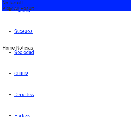
No Result
View All Result
Política
Sucesos
Home
Noticias
Sociedad
Cultura
Deportes
Podcast