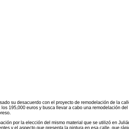
ado su desacuerdo con el proyecto de remodelación de la calle
los 195,000 euros y busca llevar a cabo una remodelación del p
preso.
ación por la elección del mismo material que se utilizó en Jul
entes y el aspecto que presenta la pintura en esa calle, que r