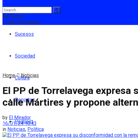
Política
No Result
View All Result
Sucesos
Sociedad
Home
Noticias
Cultura
El PP de Torrelavega expresa 
calle Mártires y propone alter
Deportes
by
El Mirador
Podcast
16/01/24 10:43
in
Noticias
,
Política