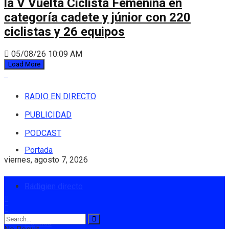
la V Vuelta Ciclista Femenina en
categoría cadete y júnior con 220
ciclistas y 26 equipos
05/08/26 10:09 AM
Load More
RADIO EN DIRECTO
PUBLICIDAD
PODCAST
Portada
viernes, agosto 7, 2026
Radio en directo
Login
Política