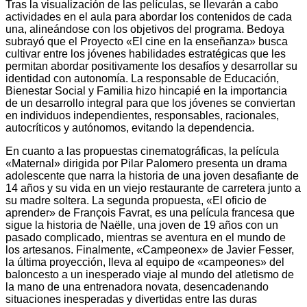
Tras la visualización de las películas, se llevarán a cabo
actividades en el aula para abordar los contenidos de cada
una, alineándose con los objetivos del programa. Bedoya
subrayó que el Proyecto «El cine en la enseñanza» busca
cultivar entre los jóvenes habilidades estratégicas que les
permitan abordar positivamente los desafíos y desarrollar su
identidad con autonomía. La responsable de Educación,
Bienestar Social y Familia hizo hincapié en la importancia
de un desarrollo integral para que los jóvenes se conviertan
en individuos independientes, responsables, racionales,
autocríticos y autónomos, evitando la dependencia.
En cuanto a las propuestas cinematográficas, la película
«Maternal» dirigida por Pilar Palomero presenta un drama
adolescente que narra la historia de una joven desafiante de
14 años y su vida en un viejo restaurante de carretera junto a
su madre soltera. La segunda propuesta, «El oficio de
aprender» de François Favrat, es una película francesa que
sigue la historia de Naëlle, una joven de 19 años con un
pasado complicado, mientras se aventura en el mundo de
los artesanos. Finalmente, «Campeonex» de Javier Fesser,
la última proyección, lleva al equipo de «campeones» del
baloncesto a un inesperado viaje al mundo del atletismo de
la mano de una entrenadora novata, desencadenando
situaciones inesperadas y divertidas entre las duras