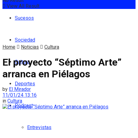
No Result
View All Result
Sucesos
Sociedad
Home
Noticias
Cultura
El proyecto “Séptimo Arte”
Cultura
arranca en Piélagos
Deportes
by
El Mirador
11/01/24 13:16
in
Cultura
Podcast
Entrevistas