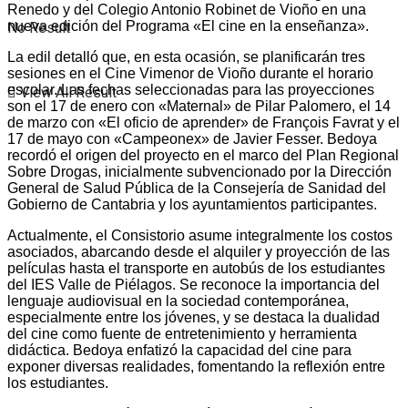
Renedo y del Colegio Antonio Robinet de Vioño en una
nueva edición del Programa «El cine en la enseñanza».
No Result
La edil detalló que, en esta ocasión, se planificarán tres
sesiones en el Cine Vimenor de Vioño durante el horario
escolar. Las fechas seleccionadas para las proyecciones
View All Result
son el 17 de enero con «Maternal» de Pilar Palomero, el 14
de marzo con «El oficio de aprender» de François Favrat y el
17 de mayo con «Campeonex» de Javier Fesser. Bedoya
recordó el origen del proyecto en el marco del Plan Regional
Sobre Drogas, inicialmente subvencionado por la Dirección
General de Salud Pública de la Consejería de Sanidad del
Gobierno de Cantabria y los ayuntamientos participantes.
Actualmente, el Consistorio asume integralmente los costos
asociados, abarcando desde el alquiler y proyección de las
películas hasta el transporte en autobús de los estudiantes
del IES Valle de Piélagos. Se reconoce la importancia del
lenguaje audiovisual en la sociedad contemporánea,
especialmente entre los jóvenes, y se destaca la dualidad
del cine como fuente de entretenimiento y herramienta
didáctica. Bedoya enfatizó la capacidad del cine para
exponer diversas realidades, fomentando la reflexión entre
los estudiantes.