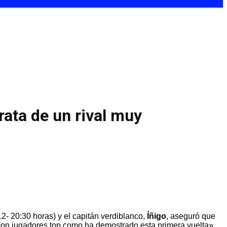
trata de un rival muy
2- 20:30 horas) y el capitán verdiblanco,
Íñigo
, aseguró que
 con jugadores top como ha demostrado esta primera vuelta»