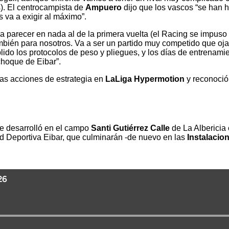
). El centrocampista de
Ampuero
dijo que los vascos “se han 
s va a exigir al máximo”.
a a parecer en nada al de la primera vuelta (el Racing se impuso
ién para nosotros. Va a ser un partido muy competido que ojalá 
ido los protocolos de peso y pliegues, y los días de entrena
 choque de Eibar”.
 las acciones de estrategia en
LaLiga Hypermotion
y reconoció
se desarrolló en el campo
Santi Gutiérrez Calle
de La Albericia 
d Deportiva Eibar, que culminarán -de nuevo en las
Instalaci