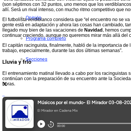
(son séptimos con 32 puntos, uno menos que los verdiblancos
allí. Será un rival intenso, con mucho ritmo competitivo que no
Opinión
El futbolista verdiblanco considera que “el encuentro no se v
gente está en adaptación y ahora las cosas han cambiado, tamb
llegado muy bien de las vacaciones de
Navidad
, hemos cumpl
continuar creciendo, aunque no queremos mirar más allá del
Programa completo
El capitán racinguista, finalmente, habló de la importancia de
trabajo, especialmente, durante las dos últimas semanas”.
Secciones
Lluvia y frío
El entrenamiento matinal llevado a cabo por los racinguistas 
continúan con la preparación de su encuentro ante la Socieda
horas.
No Result