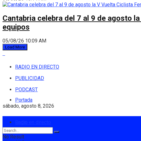
Cantabria celebra del 7 al 9 de agosto la
equipos
05/08/26 10:09 AM
Load More
RADIO EN DIRECTO
PUBLICIDAD
PODCAST
Portada
sábado, agosto 8, 2026
Login
Radio en directo
No Result