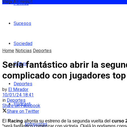
View All Result
Política
Sucesos
Sociedad
Home
Noticias
Deportes
Sería fantástico abrir la segun
Cultura
complicado con jugadores top
Deportes
by
El Mirador
10/01/24 18:41
in
Deportes
Podcast
Share on Facebook
Share on Twitter
El
Racing
afronta su estreno de la segunda vuelta del
curso 
Entrevistas
“será fantástico comenzar con victoria. Ojalá lo podamos con