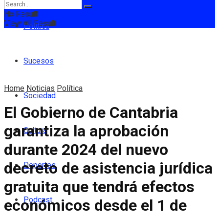
No Result
View All Result
Política
Sucesos
Home
Noticias
Política
Sociedad
El Gobierno de Cantabria
garantiza la aprobación
Cultura
durante 2024 del nuevo
decreto de asistencia jurídica
Deportes
gratuita que tendrá efectos
Podcast
económicos desde el 1 de