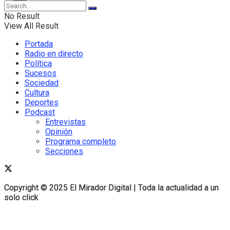
No Result
View All Result
Portada
Radio en directo
Política
Sucesos
Sociedad
Cultura
Deportes
Podcast
Entrevistas
Opinión
Programa completo
Secciones
Copyright © 2025 El Mirador Digital | Toda la actualidad a un
Copyright © 2025 El Mirador Digital | Toda la actualidad a un
solo click
solo click